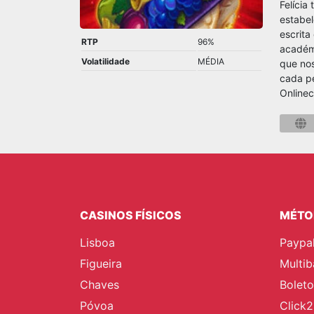
Felícia
estabel
escrita
RTP
96%
académi
Volatilidade
MÉDIA
que nos
cada pe
Onlinec
CASINOS FÍSICOS
MÉTO
Lisboa
Paypa
Figueira
Multi
Chaves
Boleto
Póvoa
Click