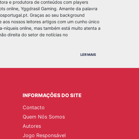
atora e produtora de conteúdos com players
slots online, Yggdrasil Gaming. Amante da palavra
inosportugal.pt. Graças ao seu background
 aos nossos leitores artigos com um cunho único
a-níqueis online, mas também está muito atenta a
o direita do setor de notícias no
LER MAIS
INFORMAÇÕES DO SITE
Contacto
Quem Nós Somos
Autores
Jogo Responsável