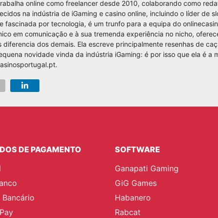
 trabalha online como freelancer desde 2010, colaborando como red
ecidos na indústria de iGaming e casino online, incluindo o líder de 
 e fascinada por tecnologia, é um trunfo para a equipa do onlinecas
co em comunicação e à sua tremenda experiência no nicho, oferece
 diferencia dos demais. Ela escreve principalmente resenhas de caç
quena novidade vinda da indústria iGaming: é por isso que ela é a mã
asinosportugal.pt.
DOS DE PAGAMENTO
SOFTWARE
l
Ganapati Gaming
banco
GiG Games
 Bancário
Habanero
2Pay
Rabcat