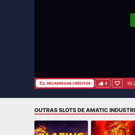
95
j
RECARREGAR CRÉDITOS
3
OUTRAS SLOTS DE AMATIC INDUSTR