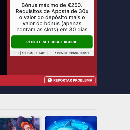
Bónus máximo de €250.
Requisitos de Aposta de 30x
o valor do depósito mais o
valor do bónus (apenas
contam as slots) em 30 dias
REGISTE-SE E JOGUE AGORA!
18+ | APLICAM-SE T&C'S | JOGA COM RESPONSABILIDADE
REPORTAR PROBLEMA