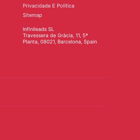
Privacidade E Política
Sitemap
Infinileads SL
Travessera de Gràcia, 11, 5ª
Planta, 08021, Barcelona, Spain