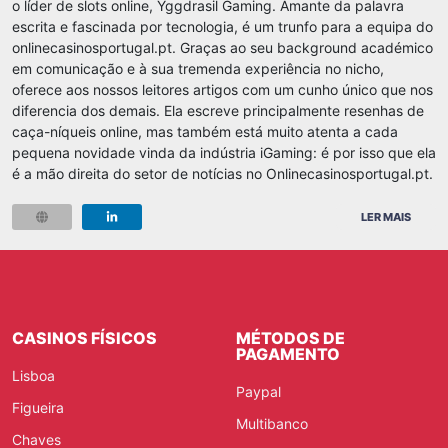
o líder de slots online, Yggdrasil Gaming. Amante da palavra
escrita e fascinada por tecnologia, é um trunfo para a equipa do
onlinecasinosportugal.pt. Graças ao seu background académico
em comunicação e à sua tremenda experiência no nicho,
oferece aos nossos leitores artigos com um cunho único que nos
diferencia dos demais. Ela escreve principalmente resenhas de
caça-níqueis online, mas também está muito atenta a cada
pequena novidade vinda da indústria iGaming: é por isso que ela
é a mão direita do setor de notícias no Onlinecasinosportugal.pt.
LER MAIS
CASINOS FÍSICOS
MÉTODOS DE
PAGAMENTO
Lisboa
Paypal
Figueira
Multibanco
Chaves