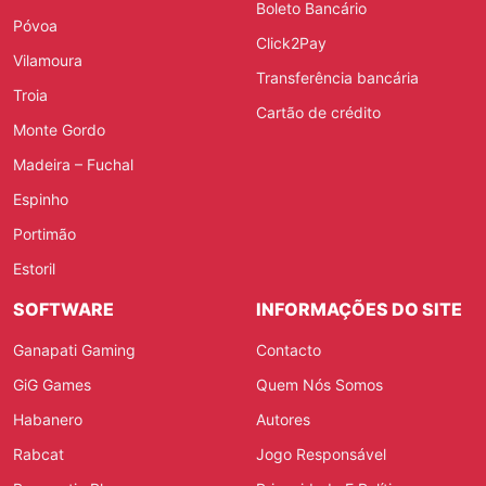
Boleto Bancário
Póvoa
Click2Pay
Vilamoura
Transferência bancária
Troia
Cartão de crédito
Monte Gordo
Madeira – Fuchal
Espinho
Portimão
Estoril
SOFTWARE
INFORMAÇÕES DO SITE
Ganapati Gaming
Contacto
GiG Games
Quem Nós Somos
Habanero
Autores
Rabcat
Jogo Responsável