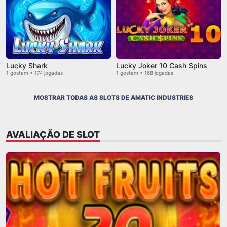
Lucky Shark
Lucky Joker 10 Cash Spins
1 gostam • 174 jogadas
1 gostam • 168 jogadas
MOSTRAR TODAS AS SLOTS DE AMATIC INDUSTRIES
AVALIAÇÃO DE SLOT