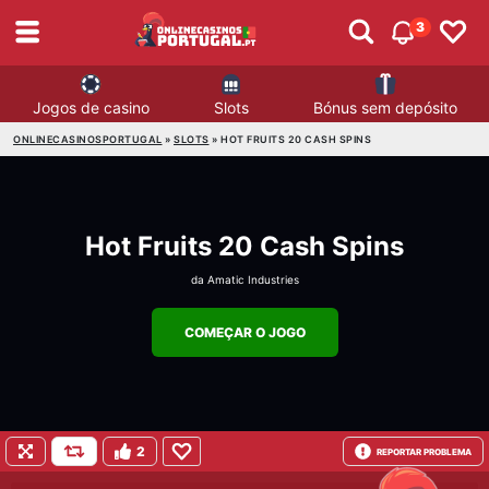
3
Jogos de casino
Slots
Bónus sem depósito
ONLINECASINOSPORTUGAL
»
SLOTS
»
HOT FRUITS 20 CASH SPINS
Hot Fruits 20 Cash Spins
da
Amatic Industries
COMEÇAR O JOGO
2
REPORTAR PROBLEMA