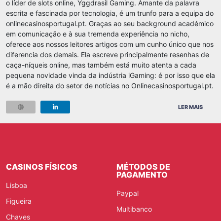
o líder de slots online, Yggdrasil Gaming. Amante da palavra
escrita e fascinada por tecnologia, é um trunfo para a equipa do
onlinecasinosportugal.pt. Graças ao seu background académico
em comunicação e à sua tremenda experiência no nicho,
oferece aos nossos leitores artigos com um cunho único que nos
diferencia dos demais. Ela escreve principalmente resenhas de
caça-níqueis online, mas também está muito atenta a cada
pequena novidade vinda da indústria iGaming: é por isso que ela
é a mão direita do setor de notícias no Onlinecasinosportugal.pt.
LER MAIS
CASINOS FÍSICOS
MÉTODOS DE
PAGAMENTO
Lisboa
Paypal
Figueira
Multibanco
Chaves