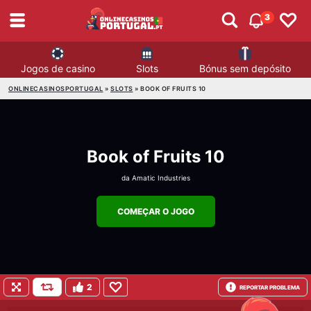
3
Jogos de casino
Slots
Bónus sem depósito
ONLINECASINOSPORTUGAL
»
SLOTS
»
BOOK OF FRUITS 10
Book of Fruits 10
da
Amatic Industries
COMEÇAR O JOGO
2
REPORTAR PROBLEMA