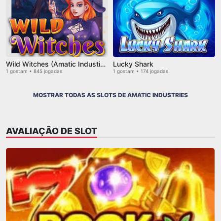
Wild Witches (Amatic Industies)
Lucky Shark
1 gostam • 845 jogadas
1 gostam • 174 jogadas
MOSTRAR TODAS AS SLOTS DE AMATIC INDUSTRIES
AVALIAÇÃO DE SLOT