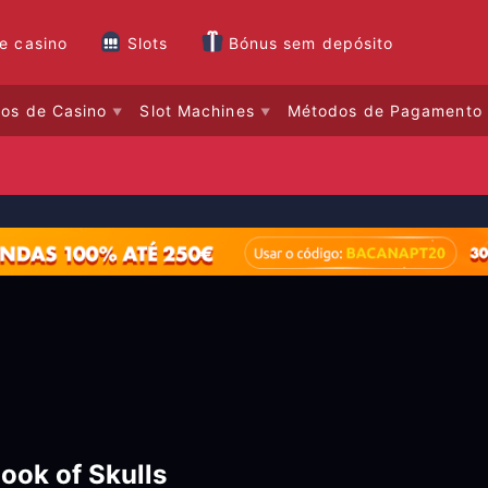
e casino
Slots
Bónus sem depósito
os de Casino
Slot Machines
Métodos de Pagamento
▼
▼
ook of Skulls