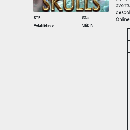
avent
descob
RTP
96%
Online
Volatilidade
MÉDIA