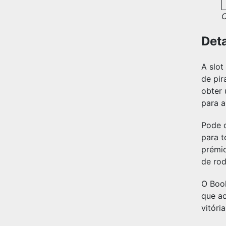
C
Deta
A slot
de pir
obter 
para a 
Pode c
para 
prémi
de rod
O Book
que ac
vitória