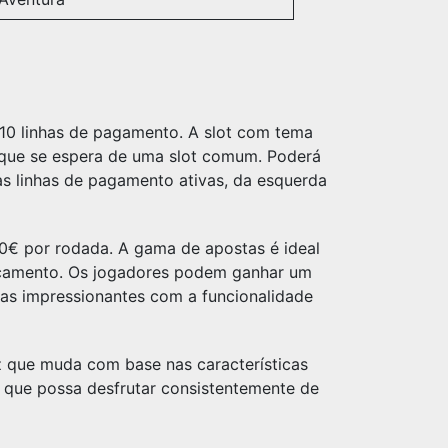
 10 linhas de pagamento. A slot com tema
a que se espera de uma slot comum. Poderá
nas linhas de pagamento ativas, da esquerda
00€ por rodada. A gama de apostas é ideal
rçamento. Os jogadores podem ganhar um
s impressionantes com a funcionalidade
 que muda com base nas características
a que possa desfrutar consistentemente de