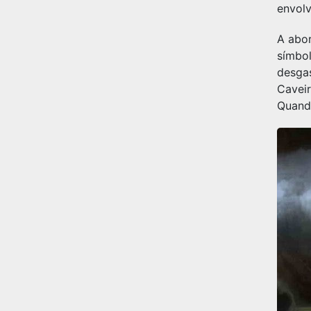
envolv
A abo
símbol
desgas
Caveir
Quando