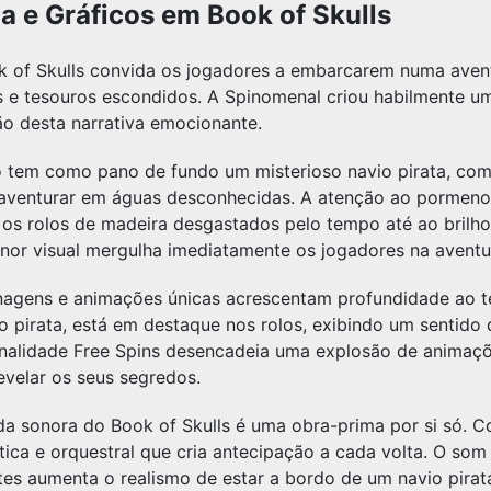
a e Gráficos em Book of Skulls
 of Skulls convida os jogadores a embarcarem numa avent
s e tesouros escondidos. A Spinomenal criou habilmente u
o desta narrativa emocionante.
 tem como pano de fundo um misterioso navio pirata, com 
aventurar em águas desconhecidas. A atenção ao pormenor
os rolos de madeira desgastados pelo tempo até ao brilho 
or visual mergulha imediatamente os jogadores na aventur
agens e animações únicas acrescentam profundidade ao te
o pirata, está em destaque nos rolos, exibindo um sentido
nalidade Free Spins desencadeia uma explosão de animaçõe
evelar os seus segredos.
da sonora do Book of Skulls é uma obra-prima por si só
ica e orquestral que cria antecipação a cada volta. O som
tes aumenta o realismo de estar a bordo de um navio pirat