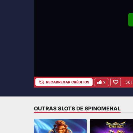
561
RECARREGAR CRÉDITOS
2
OUTRAS SLOTS DE SPINOMENAL