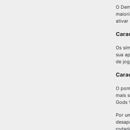
O Demi
maiori
ativar
Carac
Os sím
sua ap
de jog
Carac
O pont
mais s
Gods V
Por um
desapa
rodada