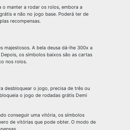
o manter a rodar os rolos, embora a
grátis e não no jogo base. Poderá ter de
tiplas recompensas.
s majestosos. A bela deusa dá-lhe 300x a
Depois, os símbolos baixos são as cartas
o nos rolos.
a desbloquear o jogo, precisa de três ou
bloqueia o jogo de rodadas grátis Demi
do conseguir uma vitória, os símbolos
ero de vitórias que pode obter. O modo de
mpensas.