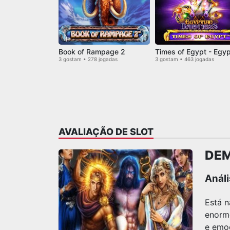
Book of Rampage 2
3 gostam • 278 jogadas
3 gostam • 463 jogadas
AVALIAÇÃO DE SLOT
DEM
Análi
Está n
enorme
e emoç