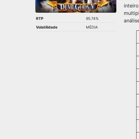
inteir
multip
RTP
95.74%
anális
Volatilidade
MÉDIA