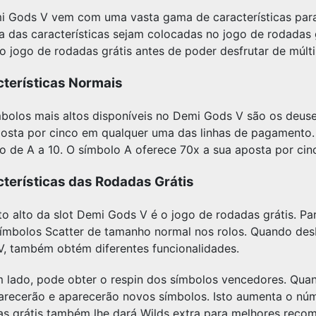
 Gods V vem com uma vasta gama de características para 
a das características sejam colocadas no jogo de rodadas 
 o jogo de rodadas grátis antes de poder desfrutar de múl
terísticas Normais
bolos mais altos disponíveis no Demi Gods V são os deuse
osta por cinco em qualquer uma das linhas de pagamento. 
o de A a 10. O símbolo A oferece 70x a sua aposta por cinc
terísticas das Rodadas Grátis
o alto da slot Demi Gods V é o jogo de rodadas grátis. Par
ímbolos Scatter de tamanho normal nos rolos. Quando des
, também obtém diferentes funcionalidades.
 lado, pode obter o respin dos símbolos vencedores. Quan
recerão e aparecerão novos símbolos. Isto aumenta o núm
s grátis também lhe dará Wilds extra para melhores reco