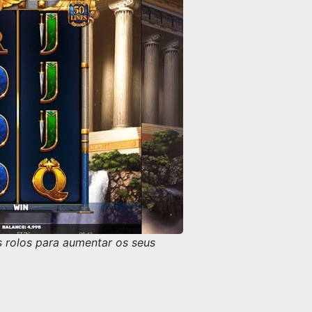
rolos para aumentar os seus