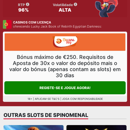
RTP
Volatilidade
96%
ALTA
CASINOS COM LICENÇA
oferecendo Lucky Jack Book of Rebirth Egyptian Darkness:
Bónus máximo de €250. Requisitos de
Aposta de 30x o valor do depósito mais o
valor do bónus (apenas contam as slots) em
30 dias
REGISTE-SE E JOGUE AGORA!
18+ | APLICAM-SE T&C'S | JOGA COM RESPONSABILIDADE
OUTRAS SLOTS DE SPINOMENAL