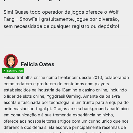
Sim! Quase todo operador de jogos oferece o Wolf
Fang - SnowFall gratuitamente, jogue por diversão,
sem necessidade de qualquer registro ou depósito!
Felicia Oates
Felícia trabalha online como freelancer desde 2010, colaborando
como redatora e produtora de conteúdos com players
estabelecidos na indústria de iGaming e casino online, incluindo
o líder de slots online, Yggdrasil Gaming. Amante da palavra
escrita e fascinada por tecnologia, é um trunfo para a equipa do
onlinecasinosportugal.pt. Graças ao seu background académico
em comunicação e à sua tremenda experiência no nicho,
oferece aos nossos leitores artigos com um cunho único que nos
diferencia dos demais. Ela escreve principalmente resenhas de