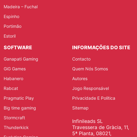
Madeira – Fuchal
Espinho
Portimão
Estoril
SOFTWARE
INFORMAÇÕES DO SITE
Ganapati Gaming
Contacto
GiG Games
Quem Nós Somos
Habanero
Autores
Rabcat
Jogo Responsável
Pragmatic Play
Privacidade E Política
Big time gaming
Sitemap
Stormcraft
Infinileads SL
Travessera de Gràcia, 11,
Thunderkick
5ª Planta, 08021,