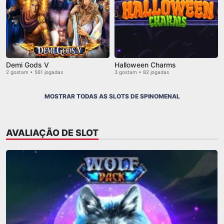
Demi Gods V
Halloween Charms
2 gostam • 561 jogadas
3 gostam • 82 jogadas
MOSTRAR TODAS AS SLOTS DE SPINOMENAL
AVALIAÇÃO DE SLOT