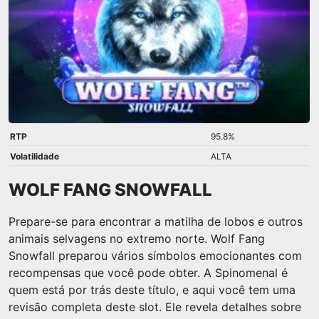
RTP
95.8%
Volatilidade
ALTA
WOLF FANG SNOWFALL
Prepare-se para encontrar a matilha de lobos e outros
animais selvagens no extremo norte. Wolf Fang
Snowfall preparou vários símbolos emocionantes com
recompensas que você pode obter. A Spinomenal é
quem está por trás deste título, e aqui você tem uma
revisão completa deste slot. Ele revela detalhes sobre