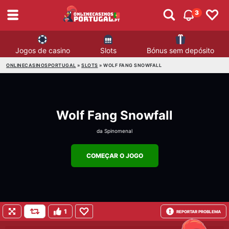
3
Jogos de casino
Slots
Bónus sem depósito
ONLINECASINOSPORTUGAL
»
SLOTS
»
WOLF FANG SNOWFALL
Wolf Fang Snowfall
da
Spinomenal
COMEÇAR O JOGO
1
REPORTAR PROBLEMA