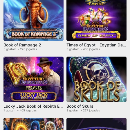
Book of Rampage 2
Times of Egypt - Egyptian Darkness
3 gostam • 278 jogadas
3 gostam • 463 jogadas
Lucky Jack Book of Rebirth Egyptian Darkness
Book of Skulls
1 gostam • 405 jogadas
3 gostam • 227 jogadas