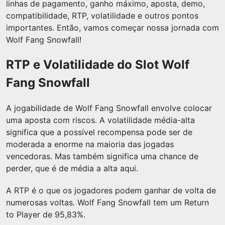
linhas de pagamento, ganho máximo, aposta, demo,
compatibilidade, RTP, volatilidade e outros pontos
importantes. Então, vamos começar nossa jornada com
Wolf Fang Snowfall!
RTP e Volatilidade do Slot Wolf
Fang Snowfall
A jogabilidade de Wolf Fang Snowfall envolve colocar
uma aposta com riscos. A volatilidade média-alta
significa que a possível recompensa pode ser de
moderada a enorme na maioria das jogadas
vencedoras. Mas também significa uma chance de
perder, que é de média a alta aqui.
A RTP é o que os jogadores podem ganhar de volta de
numerosas voltas. Wolf Fang Snowfall tem um Return
to Player de 95,83%.