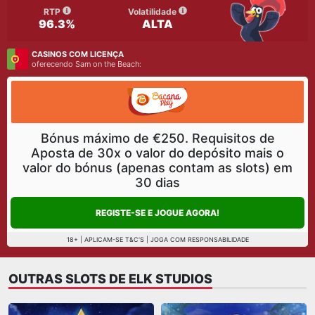
RTP
Volatilidade
96.3%
ALTA
CASINOS COM LICENÇA
oferecendo Sam on the Beach:
Bónus máximo de €250. Requisitos de
Aposta de 30x o valor do depósito mais o
valor do bónus (apenas contam as slots) em
30 dias
REGISTE-SE E JOGUE AGORA!
18+ | APLICAM-SE T&C'S | JOGA COM RESPONSABILIDADE
OUTRAS SLOTS DE ELK STUDIOS