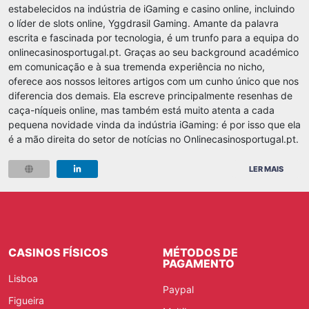
estabelecidos na indústria de iGaming e casino online, incluindo
o líder de slots online, Yggdrasil Gaming. Amante da palavra
escrita e fascinada por tecnologia, é um trunfo para a equipa do
onlinecasinosportugal.pt. Graças ao seu background académico
em comunicação e à sua tremenda experiência no nicho,
oferece aos nossos leitores artigos com um cunho único que nos
diferencia dos demais. Ela escreve principalmente resenhas de
caça-níqueis online, mas também está muito atenta a cada
pequena novidade vinda da indústria iGaming: é por isso que ela
é a mão direita do setor de notícias no Onlinecasinosportugal.pt.
LER MAIS
CASINOS FÍSICOS
MÉTODOS DE
PAGAMENTO
Lisboa
Paypal
Figueira