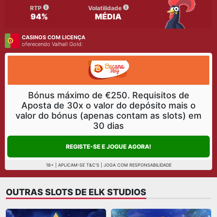
RTP
Volatilidade
94%
MÉDIA
CASINOS COM LICENÇA
oferecendo Valhall Gold:
Bónus máximo de €250. Requisitos de
Aposta de 30x o valor do depósito mais o
valor do bónus (apenas contam as slots) em
30 dias
REGISTE-SE E JOGUE AGORA!
18+ | APLICAM-SE T&C'S | JOGA COM RESPONSABILIDADE
OUTRAS SLOTS DE ELK STUDIOS