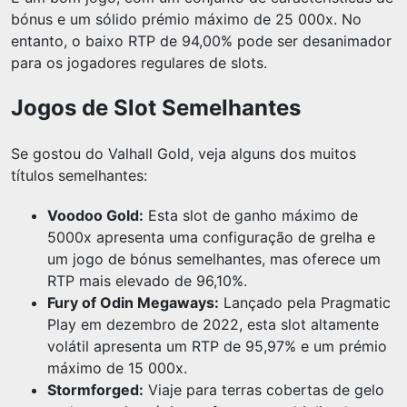
bónus e um sólido prémio máximo de 25 000x. No
entanto, o baixo RTP de 94,00% pode ser desanimador
para os jogadores regulares de slots.
Jogos de Slot Semelhantes
Se gostou do Valhall Gold, veja alguns dos muitos
títulos semelhantes:
Voodoo Gold:
Esta slot de ganho máximo de
5000x apresenta uma configuração de grelha e
um jogo de bónus semelhantes, mas oferece um
RTP mais elevado de 96,10%.
Fury of Odin Megaways:
Lançado pela Pragmatic
Play em dezembro de 2022, esta slot altamente
volátil apresenta um RTP de 95,97% e um prémio
máximo de 15 000x.
Stormforged:
Viaje para terras cobertas de gelo