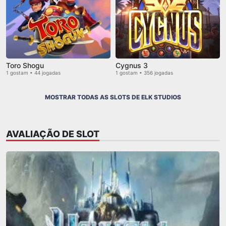
Toro Shogu
Cygnus 3
1 gostam • 44 jogadas
1 gostam • 356 jogadas
MOSTRAR TODAS AS SLOTS DE ELK STUDIOS
AVALIAÇÃO DE SLOT