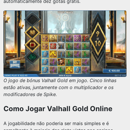
automaticamente dez gotas grátis.
O jogo de bónus Valhall Gold em jogo. Cinco linhas
estão ativas, juntamente com o multiplicador e os
modificadores de Spike.
Como Jogar Valhall Gold Online
A jogabilidade não poderia ser mais simples e é