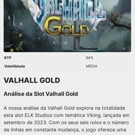
RTP
94%
Volatilidade
MÉDIA
VALHALL GOLD
Análise da Slot Valhall Gold
A nossa análise da Valhall Gold explora na totalidade
esta slot ELK Studios com temática Viking, lançada em
setembro de 2023. Com os seus seis rolos e o número
de linhas em constante mudança, o jogo oferece uma