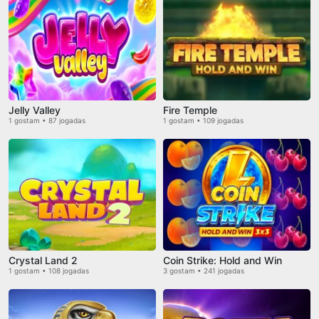
Jelly Valley
Fire Temple
1 gostam • 87 jogadas
1 gostam • 109 jogadas
Crystal Land 2
Coin Strike: Hold and Win
1 gostam • 108 jogadas
3 gostam • 241 jogadas