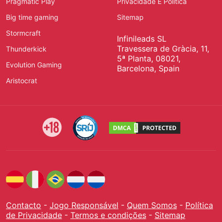
Pragmatic Play
Privacidade E Política
Big time gaming
Sitemap
Stormcraft
Infinileads SL
Travessera de Gràcia, 11,
Thunderkick
5ª Planta, 08021,
Evolution Gaming
Barcelona, Spain
Aristocrat
Contacto
-
Jogo Responsável
-
Quem Somos
-
Política
de Privacidade
-
Termos e condições
-
Sitemap