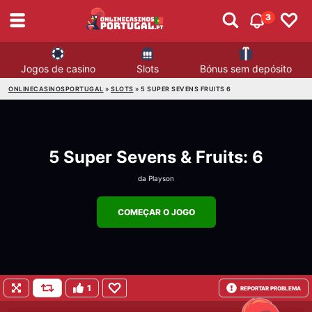
3
Jogos de casino
Slots
Bónus sem depósito
ONLINECASINOSPORTUGAL
»
SLOTS
»
5 SUPER SEVENS FRUITS 6
5 Super Sevens & Fruits: 6
da
Playson
COMEÇAR O JOGO
1
REPORTAR PROBLEMA