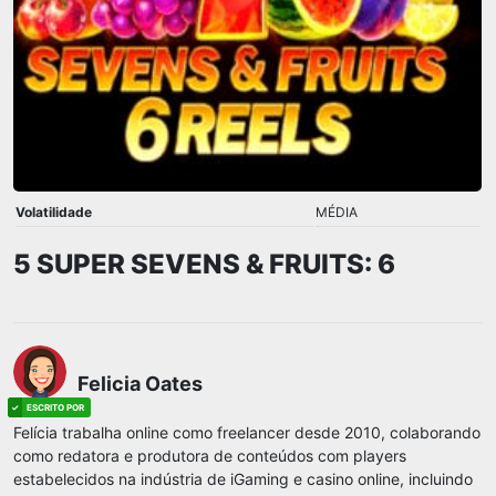
Volatilidade
MÉDIA
5 SUPER SEVENS & FRUITS: 6
Felicia Oates
Felícia trabalha online como freelancer desde 2010, colaborando
como redatora e produtora de conteúdos com players
estabelecidos na indústria de iGaming e casino online, incluindo