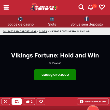
3
Jogos de casino
Slots
Bónus sem depósito
ONLINECASINOSPORTUGAL
»
SLOTS
»
VIKINGS FORTUNE HOLD AND WIN
Vikings Fortune: Hold and Win
da
Playson
COMEÇAR O JOGO
2
REPORTAR PROBLEMA