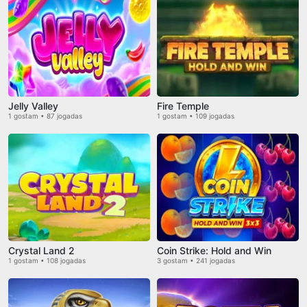
Jelly Valley
Fire Temple
1 gostam • 87 jogadas
1 gostam • 109 jogadas
Crystal Land 2
Coin Strike: Hold and Win
1 gostam • 108 jogadas
3 gostam • 241 jogadas