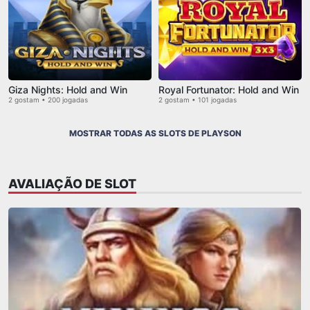
Giza Nights: Hold and Win
Royal Fortunator: Hold and Win
2 gostam • 200 jogadas
2 gostam • 101 jogadas
MOSTRAR TODAS AS SLOTS DE PLAYSON
AVALIAÇÃO DE SLOT