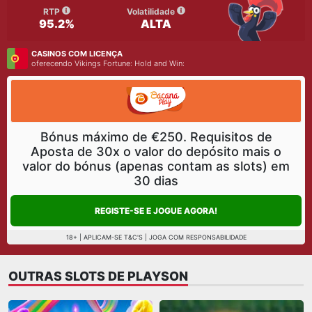
RTP
Volatilidade
95.2%
ALTA
CASINOS COM LICENÇA
oferecendo Vikings Fortune: Hold and Win:
Bónus máximo de €250. Requisitos de
Aposta de 30x o valor do depósito mais o
valor do bónus (apenas contam as slots) em
30 dias
REGISTE-SE E JOGUE AGORA!
18+ | APLICAM-SE T&C'S | JOGA COM RESPONSABILIDADE
OUTRAS SLOTS DE PLAYSON