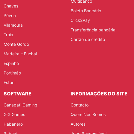
Multibanco
Chaves
Boleto Bancário
Póvoa
Click2Pay
Vilamoura
Transferência bancária
Troia
Cartão de crédito
Monte Gordo
Madeira – Fuchal
Espinho
Portimão
Estoril
SOFTWARE
INFORMAÇÕES DO SITE
Ganapati Gaming
Contacto
GiG Games
Quem Nós Somos
Habanero
Autores
Rabcat
Jogo Responsável