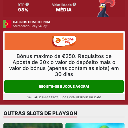
RTP
Volatilidade
93%
MÉDIA
CASINOS COM LICENÇA
oferecendo Jelly Valley:
Bónus máximo de €250. Requisitos de
Aposta de 30x o valor do depósito mais o
valor do bónus (apenas contam as slots) em
30 dias
REGISTE-SE E JOGUE AGORA!
18+ | APLICAM-SE T&C'S | JOGA COM RESPONSABILIDADE
OUTRAS SLOTS DE PLAYSON