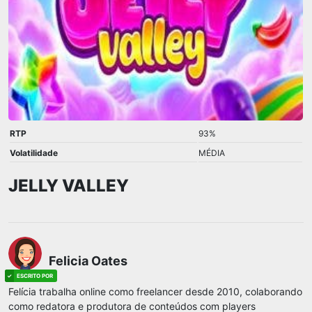
RTP
93%
Volatilidade
MÉDIA
JELLY VALLEY
Felicia Oates
Felícia trabalha online como freelancer desde 2010, colaborando
como redatora e produtora de conteúdos com players