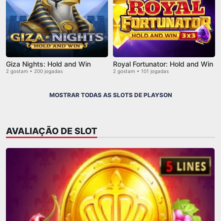
Giza Nights: Hold and Win
Royal Fortunator: Hold and Win
2 gostam • 200 jogadas
2 gostam • 101 jogadas
MOSTRAR TODAS AS SLOTS DE PLAYSON
AVALIAÇÃO DE SLOT