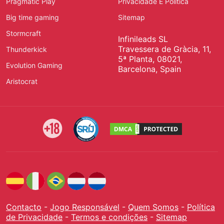
Pragmatic Play
Privacidade E Política
Big time gaming
Sitemap
Stormcraft
Infinileads SL
Travessera de Gràcia, 11,
Thunderkick
5ª Planta, 08021,
Evolution Gaming
Barcelona, Spain
Aristocrat
Contacto
-
Jogo Responsável
-
Quem Somos
-
Política
de Privacidade
-
Termos e condições
-
Sitemap