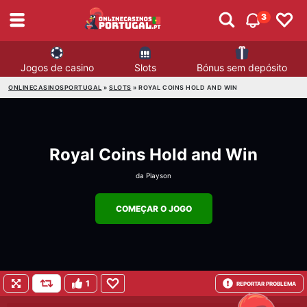
3
Jogos de casino
Slots
Bónus sem depósito
ONLINECASINOSPORTUGAL
»
SLOTS
»
ROYAL COINS HOLD AND WIN
Royal Coins Hold and Win
da
Playson
COMEÇAR O JOGO
1
REPORTAR PROBLEMA