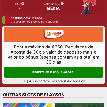
RTP
Volatilidade
-
MÉDIA
CASINOS COM LICENÇA
oferecendo Royal Coins Hold and Win:
Bónus máximo de €250. Requisitos de
Aposta de 30x o valor do depósito mais o
valor do bónus (apenas contam as slots) em
30 dias
REGISTE-SE E JOGUE AGORA!
18+ | APLICAM-SE T&C'S | JOGA COM RESPONSABILIDADE
OUTRAS SLOTS DE PLAYSON