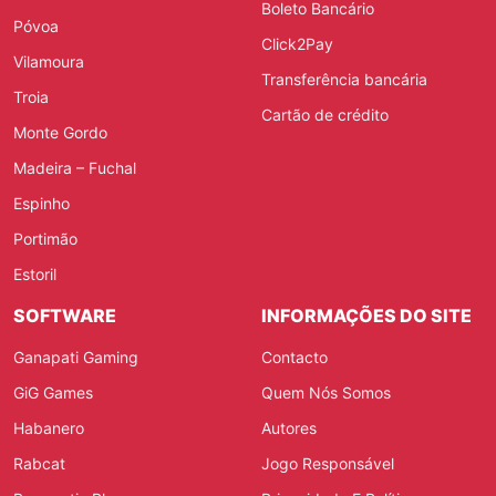
Boleto Bancário
Póvoa
Click2Pay
Vilamoura
Transferência bancária
Troia
Cartão de crédito
Monte Gordo
Madeira – Fuchal
Espinho
Portimão
Estoril
SOFTWARE
INFORMAÇÕES DO SITE
Ganapati Gaming
Contacto
GiG Games
Quem Nós Somos
Habanero
Autores
Rabcat
Jogo Responsável