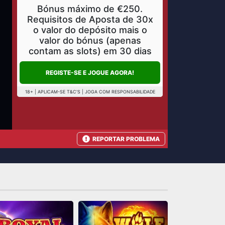
Bónus máximo de €250.
Requisitos de Aposta de 30x
o valor do depósito mais o
valor do bónus (apenas
contam as slots) em 30 dias
REGISTE-SE E JOGUE AGORA!
18+ | APLICAM-SE T&C'S | JOGA COM RESPONSABILIDADE
REPORTAR PROBLEMA