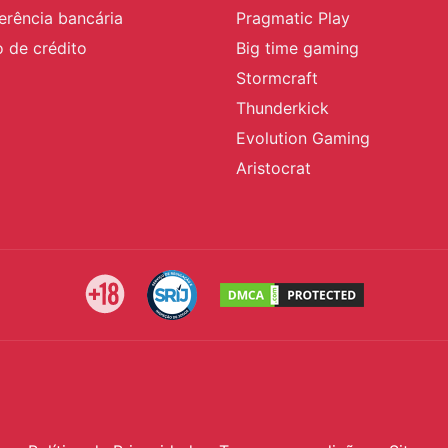
erência bancária
Pragmatic Play
 de crédito
Big time gaming
Stormcraft
Thunderkick
Evolution Gaming
Aristocrat