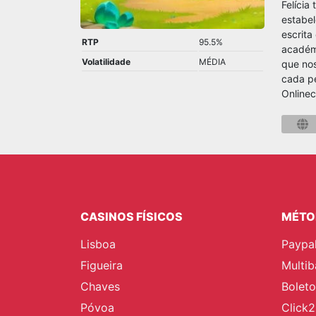
Felícia
estabel
escrita
RTP
95.5%
académi
Volatilidade
MÉDIA
que nos
cada pe
Onlinec
CASINOS FÍSICOS
MÉTO
Lisboa
Paypa
Figueira
Multi
Chaves
Boleto
Póvoa
Click