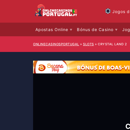
Jogos d
Apostas Online
Bónus de Casino
Jog
▼
▼
ONLINECASINOSPORTUGAL
»
SLOTS
»
CRYSTAL LAND 2
C