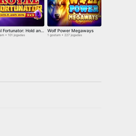
Royal Fortunator: Hold and Win
Wolf Power Megaways
am • 101 jogadas
1 gostam • 227 jogadas