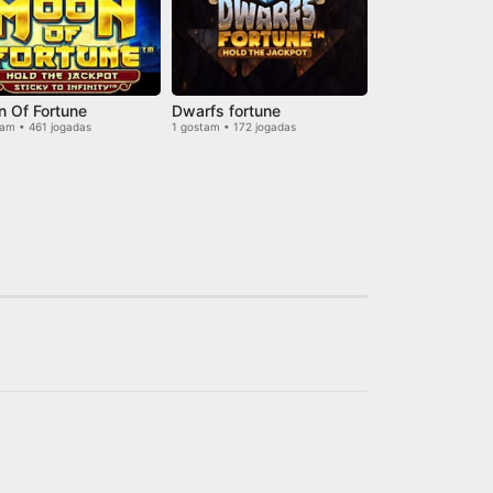
 Of Fortune
Dwarfs fortune
am • 461 jogadas
1 gostam • 172 jogadas