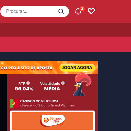
3
RTP
Volatilidade
96.04%
MÉDIA
CASINOS COM LICENÇA
oferecendo 9 Coins Grand Platinum: