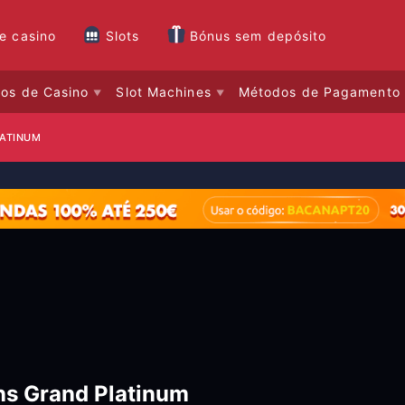
e casino
Slots
Bónus sem depósito
os de Casino
Slot Machines
Métodos de Pagamento
▼
▼
LATINUM
ns Grand Platinum