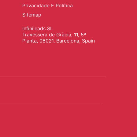
Privacidade E Política
Sitemap
Infinileads SL
Travessera de Gràcia, 11, 5ª
Planta, 08021, Barcelona, Spain