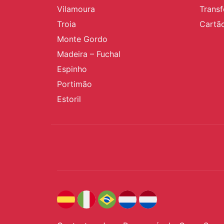
Vilamoura
Transf
Troia
Cartão
Monte Gordo
Madeira – Fuchal
Espinho
Portimão
Estoril