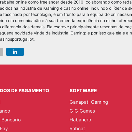
 trabalha online como freelancer desde 2010, colaborando como red
ecidos na indústria de iGaming e casino online, incluindo o líder de 
 e fascinada por tecnologia, é um trunfo para a equipa do onlinecas
co em comunicação e à sua tremenda experiência no nicho, oferece
 diferencia dos demais. Ela escreve principalmente resenhas de caç
quena novidade vinda da indústria iGaming: é por isso que ela é a mã
asinosportugal.pt.
DOS DE PAGAMENTO
SOFTWARE
l
Ganapati Gaming
banco
GiG Games
 Bancário
Habanero
2Pay
Rabcat