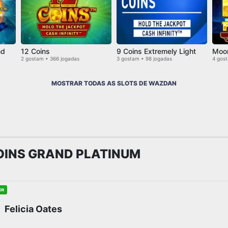
nd
12 Coins
9 Coins Extremely Light
Moon
2 gostam • 366 jogadas
3 gostam • 98 jogadas
4 gost
MOSTRAR TODAS AS SLOTS DE WAZDAN
OINS GRAND PLATINUM
Felicia Oates