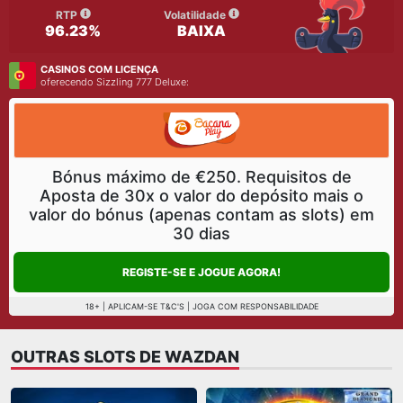
RTP
Volatilidade
96.23%
BAIXA
CASINOS COM LICENÇA
oferecendo Sizzling 777 Deluxe:
Bónus máximo de €250. Requisitos de
Aposta de 30x o valor do depósito mais o
valor do bónus (apenas contam as slots) em
30 dias
REGISTE-SE E JOGUE AGORA!
18+ | APLICAM-SE T&C'S | JOGA COM RESPONSABILIDADE
OUTRAS SLOTS DE WAZDAN