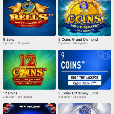
9 Bells
9 Coins Grand Diamond
1 gostam • 74 jogadas
2 gostam • 267 jogadas
12 Coins
9 Coins Extremely Light
2 gostam • 366 jogadas
3 gostam • 98 jogadas