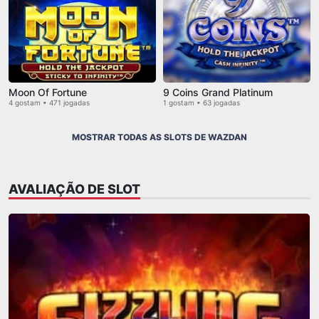
Moon Of Fortune
9 Coins Grand Platinum
4 gostam • 471 jogadas
1 gostam • 63 jogadas
MOSTRAR TODAS AS SLOTS DE WAZDAN
AVALIAÇÃO DE SLOT