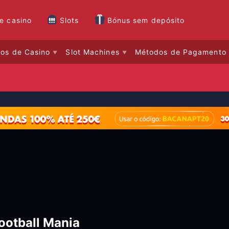
e casino
Slots
Bónus sem depósito
os de Casino
Slot Machines
Métodos de Pagamento
▼
▼
ootball Mania