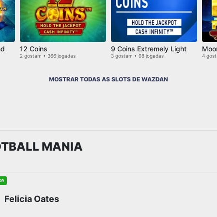
nd
12 Coins
9 Coins Extremely Light
Moon
2 gostam • 366 jogadas
3 gostam • 98 jogadas
4 gost
MOSTRAR TODAS AS SLOTS DE WAZDAN
TBALL MANIA
Felicia Oates