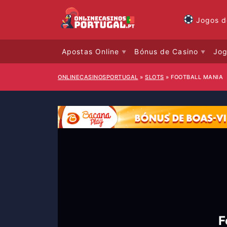
Jogos d
Apostas Online
Bónus de Casino
Jog
▼
▼
ONLINECASINOSPORTUGAL
»
SLOTS
»
FOOTBALL MANIA
F