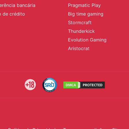
erência bancária
Pragmatic Play
 de crédito
Big time gaming
Stormcraft
Thunderkick
Evolution Gaming
Aristocrat