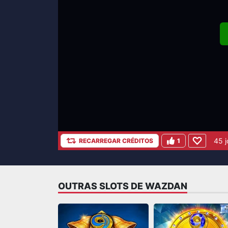
45
j
RECARREGAR CRÉDITOS
1
OUTRAS SLOTS DE WAZDAN