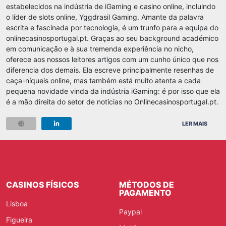
estabelecidos na indústria de iGaming e casino online, incluindo
o líder de slots online, Yggdrasil Gaming. Amante da palavra
escrita e fascinada por tecnologia, é um trunfo para a equipa do
onlinecasinosportugal.pt. Graças ao seu background académico
em comunicação e à sua tremenda experiência no nicho,
oferece aos nossos leitores artigos com um cunho único que nos
diferencia dos demais. Ela escreve principalmente resenhas de
caça-níqueis online, mas também está muito atenta a cada
pequena novidade vinda da indústria iGaming: é por isso que ela
é a mão direita do setor de notícias no Onlinecasinosportugal.pt.
LER MAIS
CASINOS FÍSICOS
MÉTODOS DE
PAGAMENTO
Lisboa
Paypal
Figueira