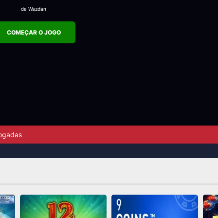
da
Wazdan
COMEÇAR O JOGO
ogadas