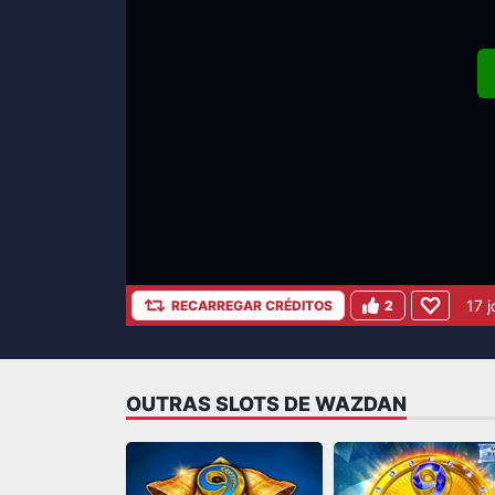
17
j
RECARREGAR CRÉDITOS
2
OUTRAS SLOTS DE WAZDAN