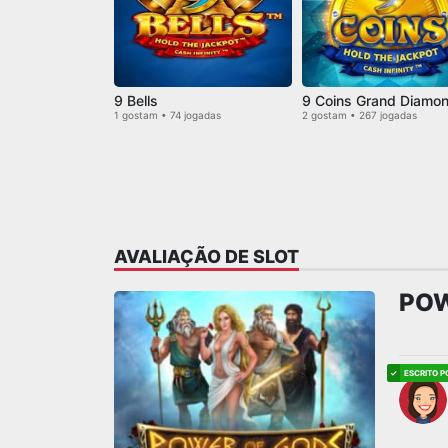
9 Bells
9 Coins Grand Diamo
1 gostam • 74 jogadas
2 gostam • 267 jogadas
AVALIAÇÃO DE SLOT
POW