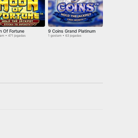
 Of Fortune
9 Coins Grand Platinum
am • 471 jogadas
1 gostam • 63 jogadas