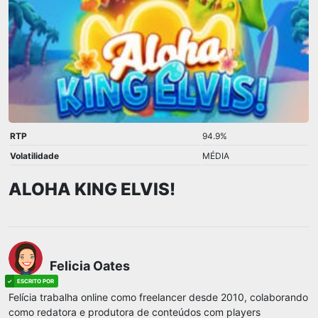
RTP
94.9%
Volatilidade
MÉDIA
ALOHA KING ELVIS!
Felicia Oates
Felícia trabalha online como freelancer desde 2010, colaborando
como redatora e produtora de conteúdos com players