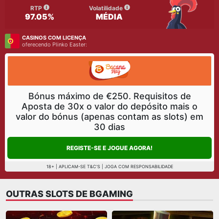
RTP
Volatilidade
97.05%
MÉDIA
CASINOS COM LICENÇA
oferecendo Plinko Easter:
Bónus máximo de €250. Requisitos de
Aposta de 30x o valor do depósito mais o
valor do bónus (apenas contam as slots) em
30 dias
REGISTE-SE E JOGUE AGORA!
18+ | APLICAM-SE T&C'S | JOGA COM RESPONSABILIDADE
OUTRAS SLOTS DE BGAMING