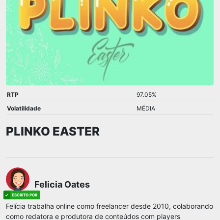
RTP
97.05%
Volatilidade
MÉDIA
PLINKO EASTER
Felicia Oates
Felícia trabalha online como freelancer desde 2010, colaborando
como redatora e produtora de conteúdos com players