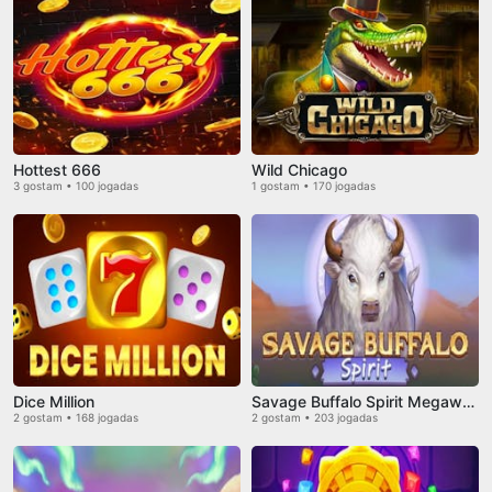
Hottest 666
Wild Chicago
3 gostam • 100 jogadas
1 gostam • 170 jogadas
Dice Million
Savage Buffalo Spirit Megaways
2 gostam • 168 jogadas
2 gostam • 203 jogadas