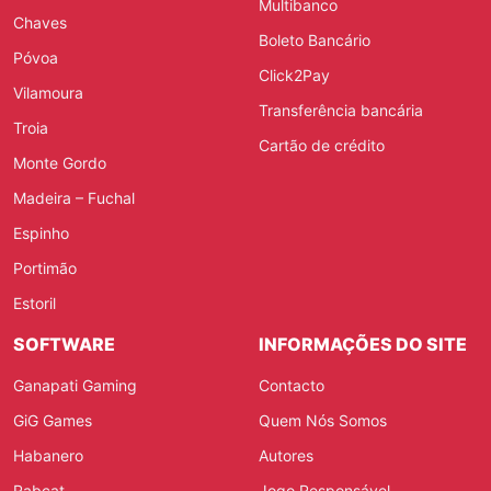
Multibanco
Chaves
Boleto Bancário
Póvoa
Click2Pay
Vilamoura
Transferência bancária
Troia
Cartão de crédito
Monte Gordo
Madeira – Fuchal
Espinho
Portimão
Estoril
SOFTWARE
INFORMAÇÕES DO SITE
Ganapati Gaming
Contacto
GiG Games
Quem Nós Somos
Habanero
Autores
Rabcat
Jogo Responsável