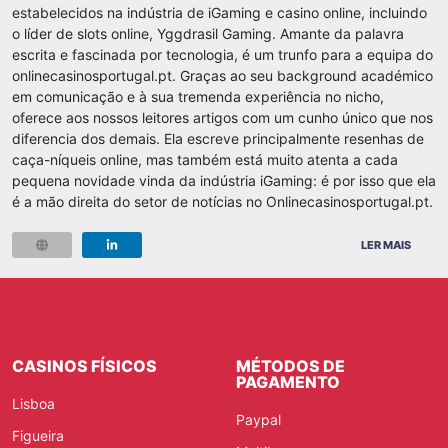
estabelecidos na indústria de iGaming e casino online, incluindo
o líder de slots online, Yggdrasil Gaming. Amante da palavra
escrita e fascinada por tecnologia, é um trunfo para a equipa do
onlinecasinosportugal.pt. Graças ao seu background académico
em comunicação e à sua tremenda experiência no nicho,
oferece aos nossos leitores artigos com um cunho único que nos
diferencia dos demais. Ela escreve principalmente resenhas de
caça-níqueis online, mas também está muito atenta a cada
pequena novidade vinda da indústria iGaming: é por isso que ela
é a mão direita do setor de notícias no Onlinecasinosportugal.pt.
LER MAIS
CASINOS FÍSICOS
MÉTODOS DE
PAGAMENTO
Lisboa
Paypal
Figueira