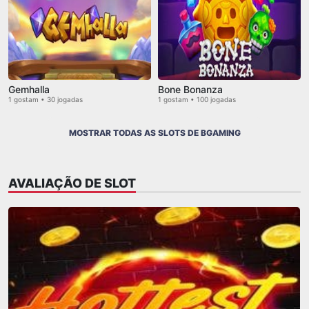
Gemhalla
Bone Bonanza
1 gostam • 30 jogadas
1 gostam • 100 jogadas
MOSTRAR TODAS AS SLOTS DE BGAMING
AVALIAÇÃO DE SLOT