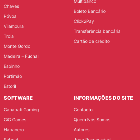
Multibanco
Chaves
Boleto Bancário
Póvoa
Click2Pay
Vilamoura
Transferência bancária
Troia
Cartão de crédito
Monte Gordo
Madeira – Fuchal
Espinho
Portimão
Estoril
SOFTWARE
INFORMAÇÕES DO SITE
Ganapati Gaming
Contacto
GiG Games
Quem Nós Somos
Habanero
Autores
Rabcat
Jogo Responsável