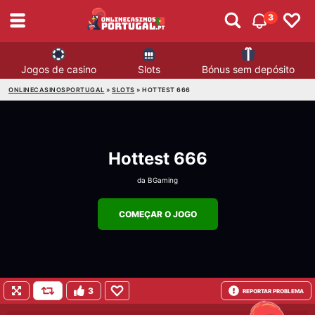
3
Jogos de casino
Slots
Bónus sem depósito
ONLINECASINOSPORTUGAL
»
SLOTS
»
HOTTEST 666
Hottest 666
da
BGaming
COMEÇAR O JOGO
3
REPORTAR PROBLEMA