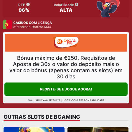
RTP
Volatilidade
96%
ALTA
CASINOS COM LICENÇA
oferecendo Hottest 666:
Bónus máximo de €250. Requisitos de
Aposta de 30x o valor do depósito mais o
valor do bónus (apenas contam as slots) em
30 dias
REGISTE-SE E JOGUE AGORA!
18+ | APLICAM-SE T&C'S | JOGA COM RESPONSABILIDADE
OUTRAS SLOTS DE BGAMING