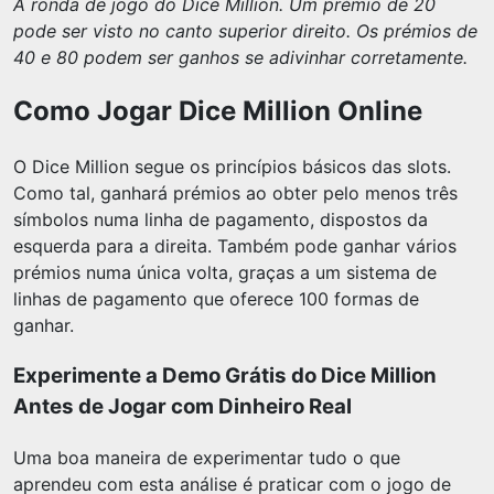
A ronda de jogo do Dice Million. Um prémio de 20
pode ser visto no canto superior direito. Os prémios de
40 e 80 podem ser ganhos se adivinhar corretamente.
Como Jogar Dice Million Online
O Dice Million segue os princípios básicos das slots.
Como tal, ganhará prémios ao obter pelo menos três
símbolos numa linha de pagamento, dispostos da
esquerda para a direita. Também pode ganhar vários
prémios numa única volta, graças a um sistema de
linhas de pagamento que oferece 100 formas de
ganhar.
Experimente a Demo Grátis do Dice Million
Antes de Jogar com Dinheiro Real
Uma boa maneira de experimentar tudo o que
aprendeu com esta análise é praticar com o jogo de