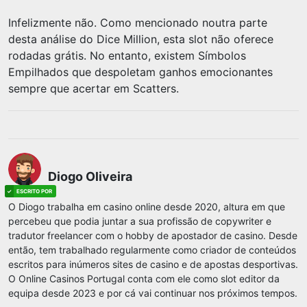
Infelizmente não. Como mencionado noutra parte
desta análise do Dice Million, esta slot não oferece
rodadas grátis. No entanto, existem Símbolos
Empilhados que despoletam ganhos emocionantes
sempre que acertar em Scatters.
Diogo Oliveira
O Diogo trabalha em casino online desde 2020, altura em que
percebeu que podia juntar a sua profissão de copywriter e
tradutor freelancer com o hobby de apostador de casino. Desde
então, tem trabalhado regularmente como criador de conteúdos
escritos para inúmeros sites de casino e de apostas desportivas.
O Online Casinos Portugal conta com ele como slot editor da
equipa desde 2023 e por cá vai continuar nos próximos tempos.