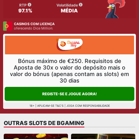
RTP
Volatilidade
97.1%
MÉDIA
CASINOS COM LICENÇA
oferecendo Dice Million:
Bónus máximo de €250. Requisitos de
Aposta de 30x o valor do depósito mais o
valor do bónus (apenas contam as slots) em
30 dias
REGISTE-SE E JOGUE AGORA!
18+ | APLICAM-SE T&C'S | JOGA COM RESPONSABILIDADE
OUTRAS SLOTS DE BGAMING