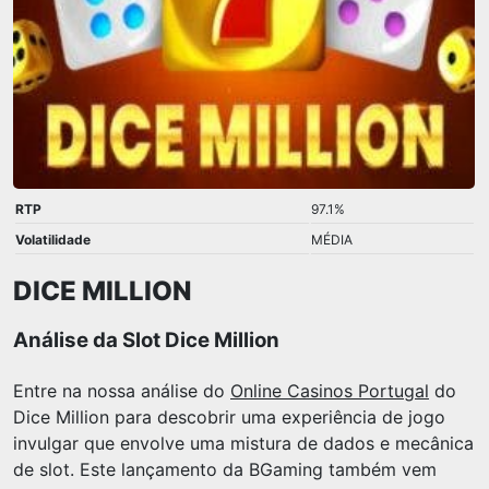
RTP
97.1%
Volatilidade
MÉDIA
DICE MILLION
Análise da Slot Dice Million
Entre na nossa análise do
Online Casinos Portugal
do
Dice Million para descobrir uma experiência de jogo
invulgar que envolve uma mistura de dados e mecânica
de slot. Este lançamento da BGaming também vem