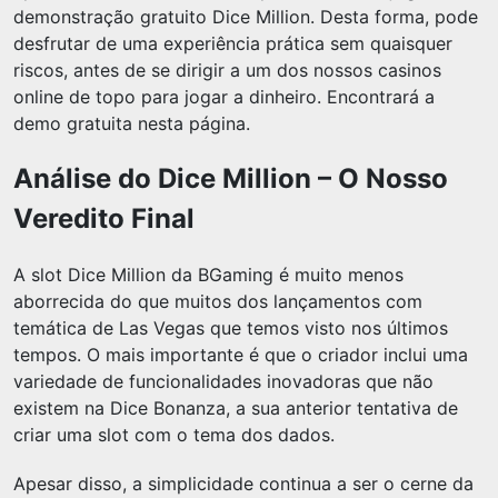
demonstração gratuito Dice Million. Desta forma, pode
desfrutar de uma experiência prática sem quaisquer
riscos, antes de se dirigir a um dos nossos casinos
online de topo para jogar a dinheiro. Encontrará a
demo gratuita nesta página.
Análise do Dice Million – O Nosso
Veredito Final
A slot Dice Million da BGaming é muito menos
aborrecida do que muitos dos lançamentos com
temática de Las Vegas que temos visto nos últimos
tempos. O mais importante é que o criador inclui uma
variedade de funcionalidades inovadoras que não
existem na Dice Bonanza, a sua anterior tentativa de
criar uma slot com o tema dos dados.
Apesar disso, a simplicidade continua a ser o cerne da