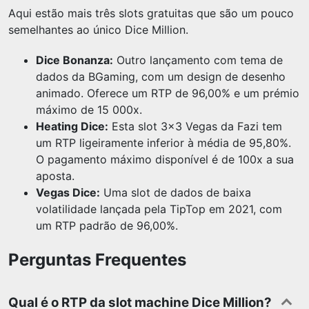
Aqui estão mais três slots gratuitas que são um pouco
semelhantes ao único Dice Million.
Dice Bonanza:
Outro lançamento com tema de
dados da BGaming, com um design de desenho
animado. Oferece um RTP de 96,00% e um prémio
máximo de 15 000x.
Heating Dice:
Esta slot 3×3 Vegas da Fazi tem
um RTP ligeiramente inferior à média de 95,80%.
O pagamento máximo disponível é de 100x a sua
aposta.
Vegas Dice:
Uma slot de dados de baixa
volatilidade lançada pela TipTop em 2021, com
um RTP padrão de 96,00%.
Perguntas Frequentes
Qual é o RTP da slot machine Dice Million?