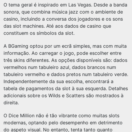
O tema geral é inspirado em Las Vegas. Desde a banda
sonora, que combina música jazz com o ambiente de
casino, incluindo a conversa dos jogadores e os sons
das slot machines. Até aos dados de casino que
constituem os símbolos da slot.
A BGaming optou por um ecrã simples, mas com muita
informação. Ao carregar o jogo, pode escolher entre
três skins diferentes. As opções disponíveis são: dados
vermelhos num tabuleiro azul, dados brancos num
tabuleiro vermelho e dados pretos num tabuleiro verde.
Independentemente da sua escolha, encontrará a
tabela de pagamentos da slot à sua esquerda. Detalhes
adicionais sobre os Wilds e Scatters são mostrados à
direita.
O Dice Million não é tão vibrante como muitas slots
modernas, optando pelo desempenho em detrimento
do aspeto visual. No entanto, tenta tanto quanto