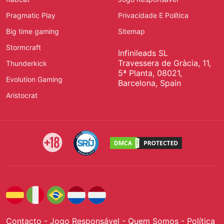
Pragmatic Play
Privacidade E Política
Big time gaming
Sitemap
Stormcraft
Infinileads SL
Travessera de Gràcia, 11,
Thunderkick
5ª Planta, 08021,
Evolution Gaming
Barcelona, Spain
Aristocrat
Contacto
-
Jogo Responsável
-
Quem Somos
-
Política