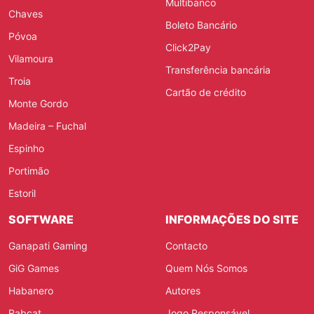
Multibanco
Chaves
Boleto Bancário
Póvoa
Click2Pay
Vilamoura
Transferência bancária
Troia
Cartão de crédito
Monte Gordo
Madeira – Fuchal
Espinho
Portimão
Estoril
SOFTWARE
INFORMAÇÕES DO SITE
Ganapati Gaming
Contacto
GiG Games
Quem Nós Somos
Habanero
Autores
Rabcat
Jogo Responsável