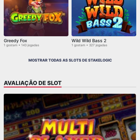
Greedy Fox
Wild Wild Bass 2
1 gostam • 143 jogadas
1 gostam • 327 jogadas
MOSTRAR TODAS AS SLOTS DE STAKELOGIC
AVALIAÇÃO DE SLOT