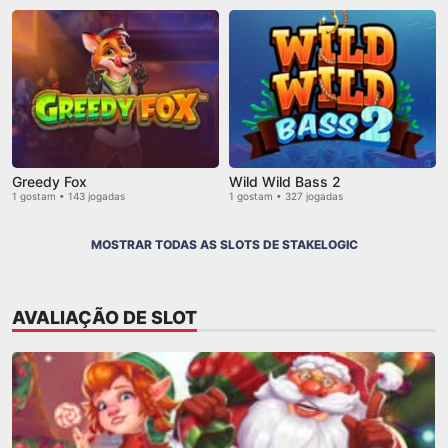
Greedy Fox
Wild Wild Bass 2
1 gostam • 143 jogadas
1 gostam • 327 jogadas
MOSTRAR TODAS AS SLOTS DE STAKELOGIC
AVALIAÇÃO DE SLOT