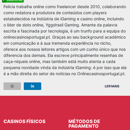
Felícia trabalha online como freelancer desde 2010, colaborando
como redatora e produtora de conteúdos com players
estabelecidos na indústria de iGaming e casino online, incluindo
o líder de slots online, Yggdrasil Gaming. Amante da palavra
escrita e fascinada por tecnologia, é um trunfo para a equipa do
onlinecasinosportugal.pt. Graças ao seu background académico
em comunicação e à sua tremenda experiência no nicho,
oferece aos nossos leitores artigos com um cunho único que nos
diferencia dos demais. Ela escreve principalmente resenhas de
caça-níqueis online, mas também está muito atenta a cada
pequena novidade vinda da indústria iGaming: é por isso que ela
é a mão direita do setor de notícias no Onlinecasinosportugal.pt.
LER MAIS
CASINOS FÍSICOS
MÉTODOS DE
PAGAMENTO