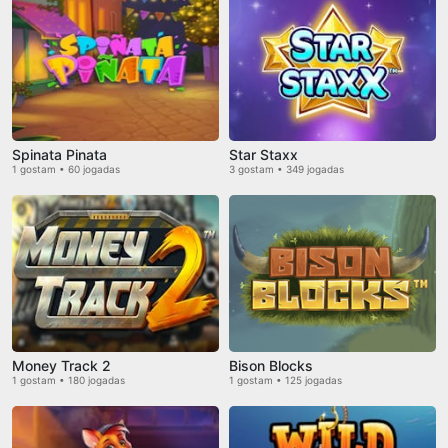
Spinata Pinata
Star Staxx
1 gostam • 60 jogadas
3 gostam • 349 jogadas
Money Track 2
Bison Blocks
1 gostam • 180 jogadas
1 gostam • 125 jogadas