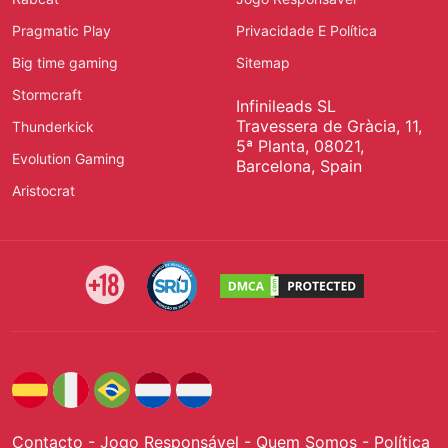
Pragmatic Play
Privacidade E Política
Big time gaming
Sitemap
Stormcraft
Infinileads SL
Travessera de Gràcia, 11,
Thunderkick
5ª Planta, 08021,
Evolution Gaming
Barcelona, Spain
Aristocrat
Contacto
-
Jogo Responsável
-
Quem Somos
-
Política