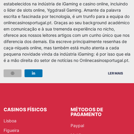
estabelecidos na indústria de iGaming e casino online, incluindo
o líder de slots online, Yggdrasil Gaming. Amante da palavra
escrita e fascinada por tecnologia, é um trunfo para a equipa do
onlinecasinosportugal.pt. Graças ao seu background académico
em comunicação e à sua tremenda experiência no nicho,
oferece aos nossos leitores artigos com um cunho único que nos
diferencia dos demais. Ela escreve principalmente resenhas de
caça-níqueis online, mas também está muito atenta a cada
pequena novidade vinda da indústria iGaming: é por isso que ela
é a mão direita do setor de notícias no Onlinecasinosportugal.pt.
LER MAIS
CASINOS FÍSICOS
MÉTODOS DE
PAGAMENTO
Lisboa
Paypal
Figueira