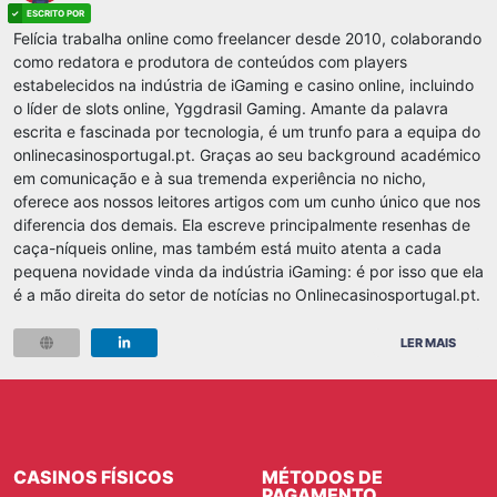
Felícia trabalha online como freelancer desde 2010, colaborando
como redatora e produtora de conteúdos com players
estabelecidos na indústria de iGaming e casino online, incluindo
o líder de slots online, Yggdrasil Gaming. Amante da palavra
escrita e fascinada por tecnologia, é um trunfo para a equipa do
onlinecasinosportugal.pt. Graças ao seu background académico
em comunicação e à sua tremenda experiência no nicho,
oferece aos nossos leitores artigos com um cunho único que nos
diferencia dos demais. Ela escreve principalmente resenhas de
caça-níqueis online, mas também está muito atenta a cada
pequena novidade vinda da indústria iGaming: é por isso que ela
é a mão direita do setor de notícias no Onlinecasinosportugal.pt.
LER MAIS
CASINOS FÍSICOS
MÉTODOS DE
PAGAMENTO