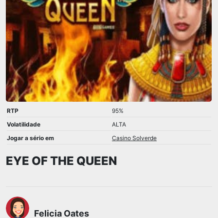
RTP
95%
Volatilidade
ALTA
Jogar a sério em
Casino Solverde
EYE OF THE QUEEN
Felicia Oates