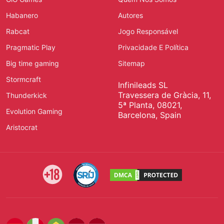
Habanero
Autores
Rabcat
Jogo Responsável
Pragmatic Play
Privacidade E Política
Big time gaming
Sitemap
Stormcraft
Infinileads SL
Travessera de Gràcia, 11,
Thunderkick
5ª Planta, 08021,
Evolution Gaming
Barcelona, Spain
Aristocrat