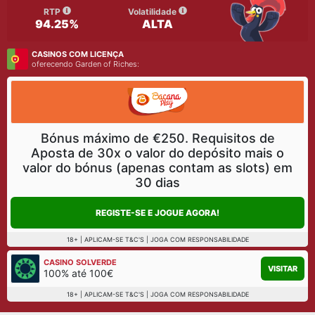
RTP
Volatilidade
94.25%
ALTA
CASINOS COM LICENÇA
oferecendo Garden of Riches:
Bónus máximo de €250. Requisitos de
Aposta de 30x o valor do depósito mais o
valor do bónus (apenas contam as slots) em
30 dias
REGISTE-SE E JOGUE AGORA!
18+ | APLICAM-SE T&C'S | JOGA COM RESPONSABILIDADE
CASINO SOLVERDE
VISITAR
100% até 100€
18+ | APLICAM-SE T&C'S | JOGA COM RESPONSABILIDADE