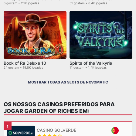
6 gostam • 2.1K jogadas
31 gostam • 6.4K jogadas
Book of Ra Deluxe 10
Spirits of the Valkyrie
24 gostam • 19.8K jogadas
11 gostam • 1.4K jogadas
MOSTRAR TODAS AS SLOTS DE NOVOMATIC
OS NOSSOS CASINOS PREFERIDOS PARA
JOGAR
GARDEN OF RICHES
EM:
1
★★★★☆