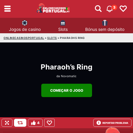
3
Jogos de casino
Slots
Bónus sem depósito
ONLINECASINOSPORTUGAL
»
SLOTS
»
PHARAOHS RING
Pharaoh’s Ring
da
Novomatic
COMEÇAR O JOGO
4
REPORTAR PROBLEMA