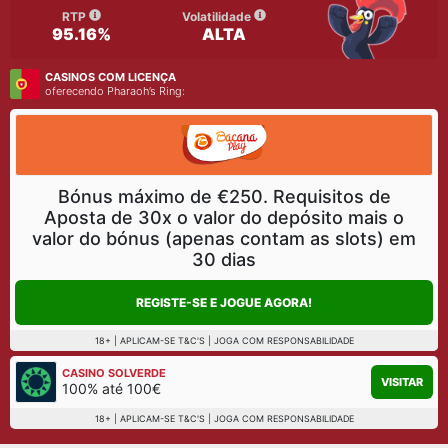
RTP
Volatilidade
95.16%
ALTA
CASINOS COM LICENÇA
oferecendo Pharaoh’s Ring:
Bónus máximo de €250. Requisitos de
Aposta de 30x o valor do depósito mais o
valor do bónus (apenas contam as slots) em
30 dias
REGISTE-SE E JOGUE AGORA!
18+ | APLICAM-SE T&C'S | JOGA COM RESPONSABILIDADE
CASINO SOLVERDE
VISITAR
100% até 100€
18+ | APLICAM-SE T&C'S | JOGA COM RESPONSABILIDADE