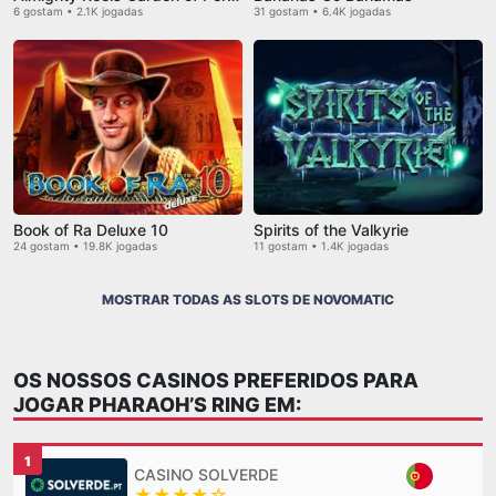
6 gostam • 2.1K jogadas
31 gostam • 6.4K jogadas
Book of Ra Deluxe 10
Spirits of the Valkyrie
24 gostam • 19.8K jogadas
11 gostam • 1.4K jogadas
MOSTRAR TODAS AS SLOTS DE NOVOMATIC
OS NOSSOS CASINOS PREFERIDOS PARA
JOGAR
PHARAOH’S RING
EM:
1
★★★★☆