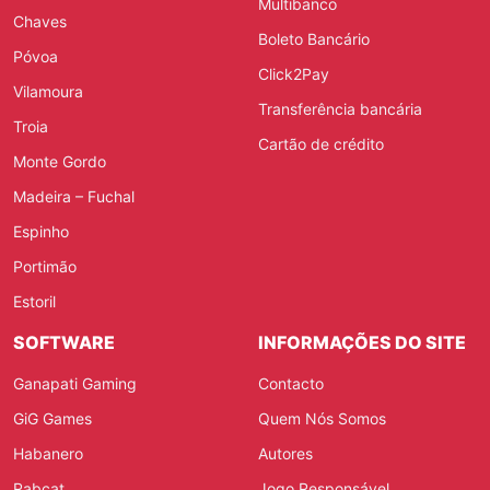
Multibanco
Chaves
Boleto Bancário
Póvoa
Click2Pay
Vilamoura
Transferência bancária
Troia
Cartão de crédito
Monte Gordo
Madeira – Fuchal
Espinho
Portimão
Estoril
SOFTWARE
INFORMAÇÕES DO SITE
Ganapati Gaming
Contacto
GiG Games
Quem Nós Somos
Habanero
Autores
Rabcat
Jogo Responsável