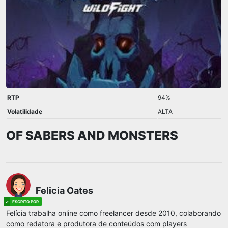
RTP
94%
Volatilidade
ALTA
OF SABERS AND MONSTERS
Felicia Oates
Felícia trabalha online como freelancer desde 2010, colaborando
como redatora e produtora de conteúdos com players