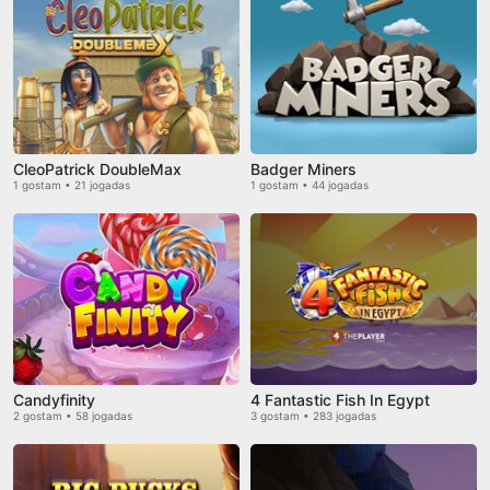
CleoPatrick DoubleMax
Badger Miners
1 gostam • 21 jogadas
1 gostam • 44 jogadas
Candyfinity
4 Fantastic Fish In Egypt
2 gostam • 58 jogadas
3 gostam • 283 jogadas