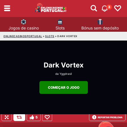
3
Jogos de casino
Slots
Bónus sem depósito
ONLINECASINOSPORTUGAL
»
SLOTS
»
DARK VORTEX
Dark Vortex
da
Yggdrasil
COMEÇAR O JOGO
5
REPORTAR PROBLEMA