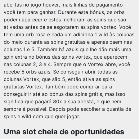
abertas no jogo houver, mais linhas de pagamento
você tem para ganhar. Durante este bónus, os orbs
podem aparecer e estes melhoram as spins que são
ativadas antes de se esgotarem as spins vortex. Você
tem uma orb rosa e cada um adiciona 1 wild às colunas
do meio durante as spins gratuitas e apenas caem nas
colunas 1 e 5. Também há azuis que lhe dão mais uma
spin extra no bónus das spins vortex, que aparecem
nas colunas 2, 3 e 4. Sempre que o Vortex abre, você
recebe 5 orbs azuis. Se conseguir abrir todas as
colunas Vortex, que são 5, então ativa as spins
gratuitas Vortex. Também pode comprar para
conseguir ir até ao bónus das spins grátis, mas isso
significa que pagará 80x a sua aposta, o que nem
sempre é possível. Depois pode escolher a quantia de
spins e wild com que quer jogar.
Uma slot cheia de oportunidades