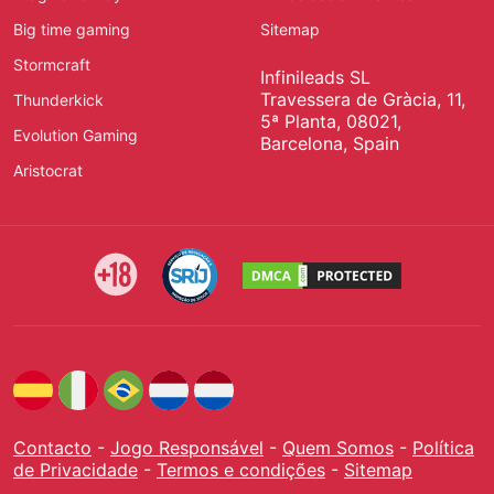
Big time gaming
Sitemap
Stormcraft
Infinileads SL
Travessera de Gràcia, 11,
Thunderkick
5ª Planta, 08021,
Evolution Gaming
Barcelona, Spain
Aristocrat
Contacto
-
Jogo Responsável
-
Quem Somos
-
Política
de Privacidade
-
Termos e condições
-
Sitemap