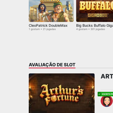
CleoPatrick DoubleMax
1 gostam • 21 jogadas
4 gostam • 301 jogadas
AVALIAÇÃO DE SLOT
ART