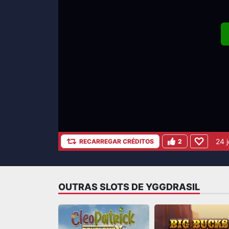
24
j
RECARREGAR CRÉDITOS
2
OUTRAS SLOTS DE YGGDRASIL