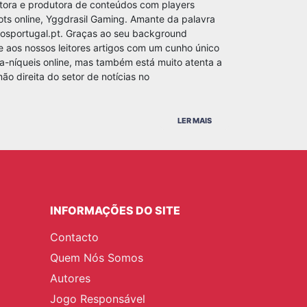
atora e produtora de conteúdos com players
slots online, Yggdrasil Gaming. Amante da palavra
inosportugal.pt. Graças ao seu background
 aos nossos leitores artigos com um cunho único
a-níqueis online, mas também está muito atenta a
o direita do setor de notícias no
LER MAIS
INFORMAÇÕES DO SITE
Contacto
Quem Nós Somos
Autores
Jogo Responsável