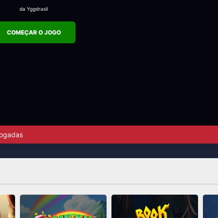
da
Yggdrasil
COMEÇAR O JOGO
ogadas