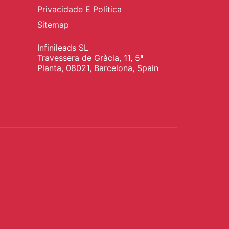
Privacidade E Política
Sitemap
Infinileads SL
Travessera de Gràcia, 11, 5ª
Planta, 08021, Barcelona, Spain