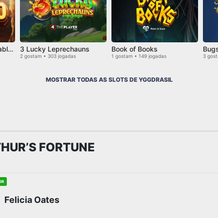
Big Bucks Buffalo Gigablox
3 Lucky Leprechauns
Book of Books
Bug
2 gostam • 303 jogadas
1 gostam • 149 jogadas
3 gost
MOSTRAR TODAS AS SLOTS DE YGGDRASIL
HUR’S FORTUNE
Felicia Oates