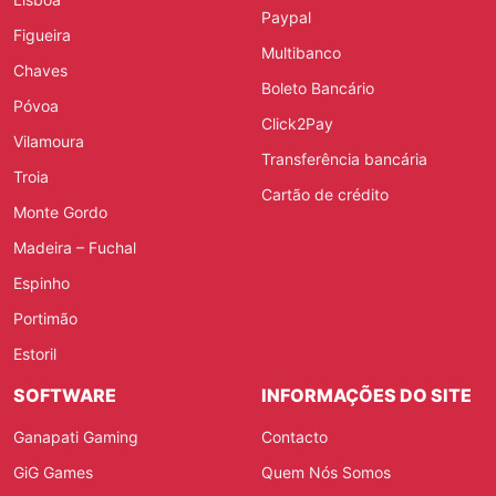
Paypal
Figueira
Multibanco
Chaves
Boleto Bancário
Póvoa
Click2Pay
Vilamoura
Transferência bancária
Troia
Cartão de crédito
Monte Gordo
Madeira – Fuchal
Espinho
Portimão
Estoril
SOFTWARE
INFORMAÇÕES DO SITE
Ganapati Gaming
Contacto
GiG Games
Quem Nós Somos