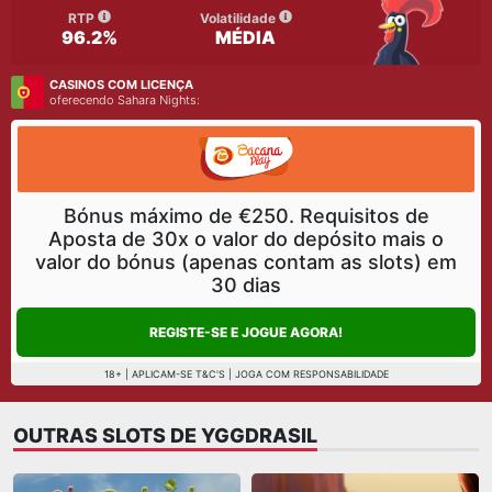
RTP
Volatilidade
96.2%
MÉDIA
CASINOS COM LICENÇA
oferecendo Sahara Nights:
Bónus máximo de €250. Requisitos de
Aposta de 30x o valor do depósito mais o
valor do bónus (apenas contam as slots) em
30 dias
REGISTE-SE E JOGUE AGORA!
18+ | APLICAM-SE T&C'S | JOGA COM RESPONSABILIDADE
OUTRAS SLOTS DE YGGDRASIL