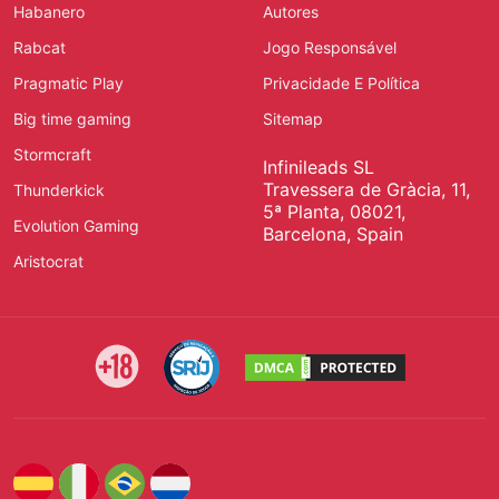
Habanero
Autores
Rabcat
Jogo Responsável
Pragmatic Play
Privacidade E Política
Big time gaming
Sitemap
Stormcraft
Infinileads SL
Travessera de Gràcia, 11,
Thunderkick
5ª Planta, 08021,
Evolution Gaming
Barcelona, Spain
Aristocrat