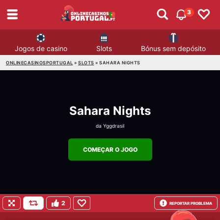
3
Jogos de casino
Slots
Bónus sem depósito
ONLINECASINOSPORTUGAL
»
SLOTS
»
SAHARA NIGHTS
Sahara Nights
da
Yggdrasil
COMEÇAR O JOGO
2
REPORTAR PROBLEMA