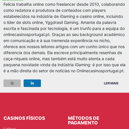
Felícia trabalha online como freelancer desde 2010, colaborando
como redatora e produtora de conteúdos com players
estabelecidos na indústria de iGaming e casino online, incluindo
o líder de slots online, Yggdrasil Gaming. Amante da palavra
escrita e fascinada por tecnologia, é um trunfo para a equipa do
onlinecasinosportugal.pt. Graças ao seu background académico
em comunicação e à sua tremenda experiência no nicho,
oferece aos nossos leitores artigos com um cunho único que nos
diferencia dos demais. Ela escreve principalmente resenhas de
caça-níqueis online, mas também está muito atenta a cada
pequena novidade vinda da indústria iGaming: é por isso que ela
é a mão direita do setor de notícias no Onlinecasinosportugal.pt.
LER MAIS
CASINOS FÍSICOS
MÉTODOS DE
PAGAMENTO
Lisboa