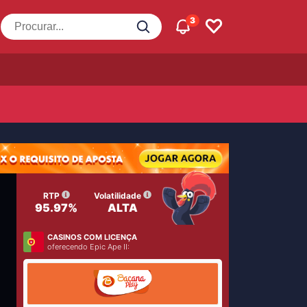
3
RTP
Volatilidade
95.97%
ALTA
CASINOS COM LICENÇA
oferecendo Epic Ape II: