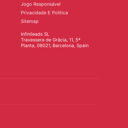
Jogo Responsável
Privacidade E Política
Sitemap
Infinileads SL
Travessera de Gràcia, 11, 5ª
Planta, 08021, Barcelona, Spain