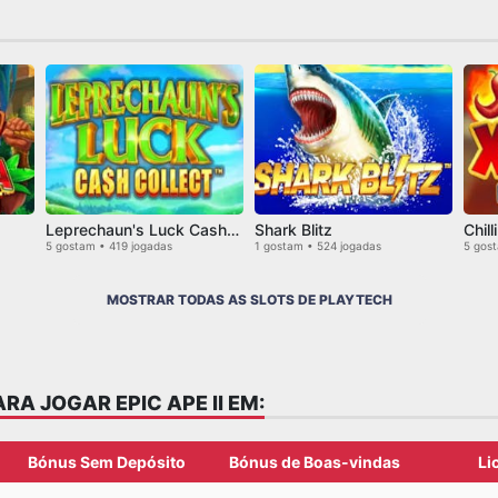
Leprechaun's Luck Cash Collect
Shark Blitz
Chill
5 gostam • 419 jogadas
1 gostam • 524 jogadas
5 gost
MOSTRAR TODAS AS SLOTS DE PLAYTECH
PARA JOGAR
EPIC APE II
EM:
Bónus Sem Depósito
Bónus de Boas-vindas
Li