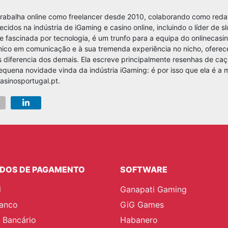
 trabalha online como freelancer desde 2010, colaborando como red
ecidos na indústria de iGaming e casino online, incluindo o líder de 
 e fascinada por tecnologia, é um trunfo para a equipa do onlinecas
co em comunicação e à sua tremenda experiência no nicho, oferece
 diferencia dos demais. Ela escreve principalmente resenhas de caç
quena novidade vinda da indústria iGaming: é por isso que ela é a mã
asinosportugal.pt.
DOS DE PAGAMENTO
SOFTWARE
l
Ganapati Gaming
banco
GiG Games
 Bancário
Habanero