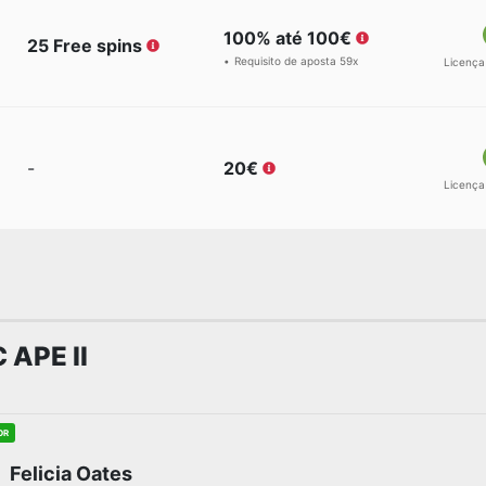
100% até 100€
25 Free spins
Requisito de aposta 59x
Licença
-
20€
Licença
 APE II
Felicia Oates