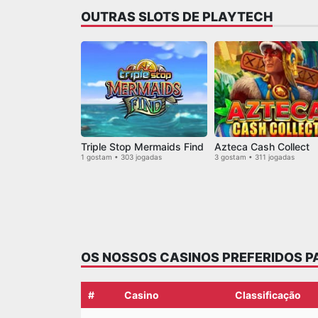
OUTRAS SLOTS DE PLAYTECH
Triple Stop Mermaids Find
Azteca Cash Collect
1 gostam • 303 jogadas
3 gostam • 311 jogadas
OS NOSSOS CASINOS PREFERIDOS 
#
Casino
Classificação