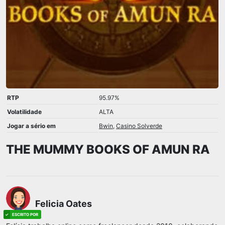
RTP
95.97%
Volatilidade
ALTA
Jogar a sério em
Bwin
,
Casino Solverde
THE MUMMY BOOKS OF AMUN RA
Felicia Oates