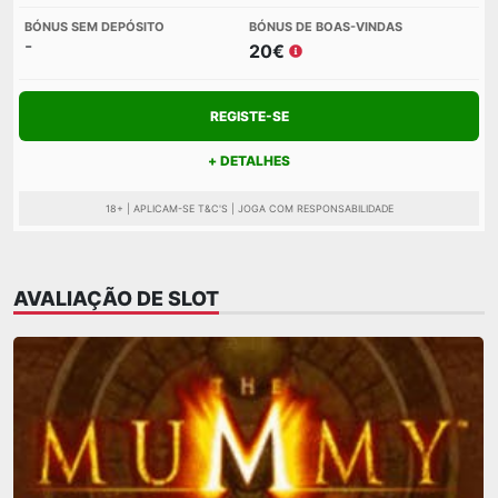
-
20€
REGISTE-SE
+ DETALHES
18+ | APLICAM-SE T&C'S | JOGA COM RESPONSABILIDADE
AVALIAÇÃO DE SLOT