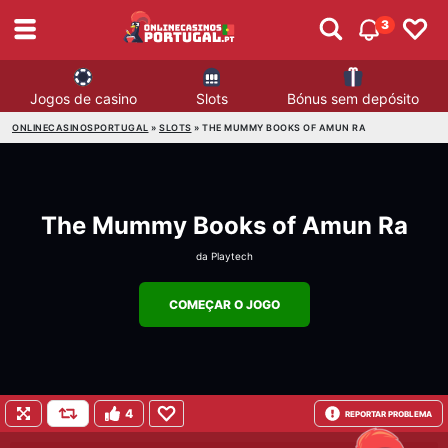
3
Jogos de casino
Slots
Bónus sem depósito
ONLINECASINOSPORTUGAL
»
SLOTS
»
THE MUMMY BOOKS OF AMUN RA
The Mummy Books of Amun Ra
da
Playtech
COMEÇAR O JOGO
4
REPORTAR PROBLEMA