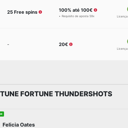
100% até 100€
25 Free spins
Requisito de aposta 59x
Licença
-
20€
Licença
TUNE FORTUNE THUNDERSHOTS
Felicia Oates