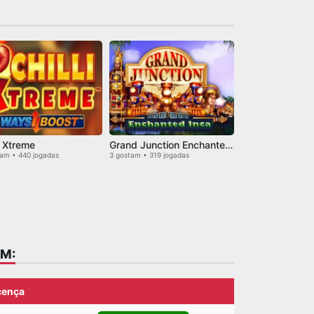
i Xtreme
Grand Junction Enchanted Inca
am • 440 jogadas
3 gostam • 319 jogadas
M:
cença