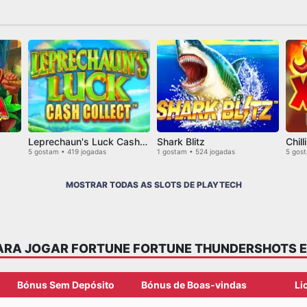
Leprechaun's Luck Cash Collect
Shark Blitz
Chill
5 gostam • 419 jogadas
1 gostam • 524 jogadas
5 gost
MOSTRAR TODAS AS SLOTS DE PLAYTECH
PARA JOGAR
FORTUNE FORTUNE THUNDERSHOTS
E
Bónus Sem Depósito
Bónus de Boas-vindas
Li