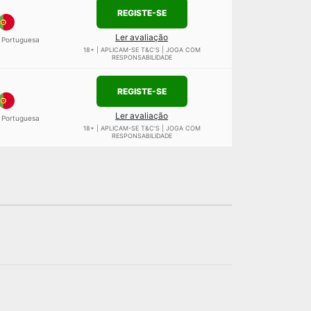
REGISTE-SE
Ler avaliação
 Portuguesa
18+ | APLICAM-SE T&C'S | JOGA COM
RESPONSABILIDADE
REGISTE-SE
Ler avaliação
 Portuguesa
18+ | APLICAM-SE T&C'S | JOGA COM
RESPONSABILIDADE