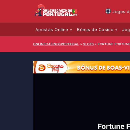
Jogos d
Apostas Online
Bónus de Casino
Jog
▼
▼
ONLINECASINOSPORTUGAL
»
SLOTS
»
FORTUNE FORTUN
Fortune 