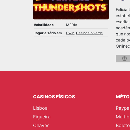
Felícia
estabel
escrita
Volatilidade
MÉDIA
académi
Jogar a sério em
Bwin
,
Casino Solverde
que nos
cada pe
Onlinec
CASINOS FÍSICOS
MÉTO
Lisboa
Paypa
Figueira
Multi
Chaves
Boleto