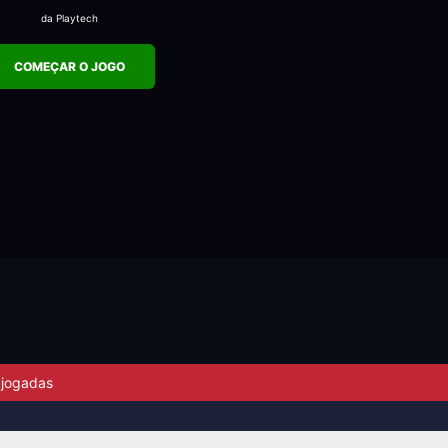
da
Playtech
COMEÇAR O JOGO
jogadas