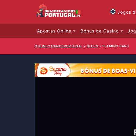
Jogos d
Apostas Online
Bónus de Casino
Jog
▼
▼
ONLINECASINOSPORTUGAL
»
SLOTS
»
FLAMING BARS