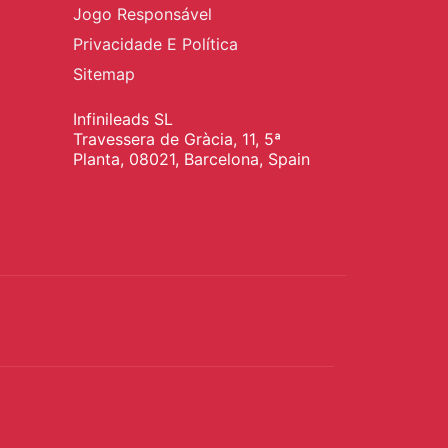
Jogo Responsável
Privacidade E Política
Sitemap
Infinileads SL
Travessera de Gràcia, 11, 5ª
Planta, 08021, Barcelona, Spain