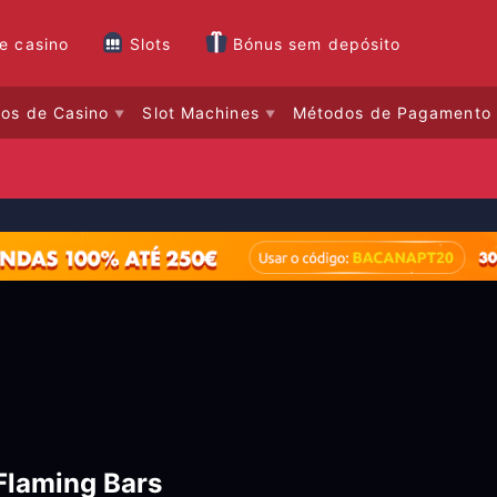
e casino
Slots
Bónus sem depósito
os de Casino
Slot Machines
Métodos de Pagamento
▼
▼
Flaming Bars