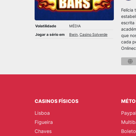
Felícia
estabel
escrita
Volatilidade
MÉDIA
académi
Jogar a sério em
Bwin
,
Casino Solverde
que nos
cada pe
Onlinec
CASINOS FÍSICOS
MÉTO
Lisboa
Paypa
Figueira
Multi
Chaves
Boleto