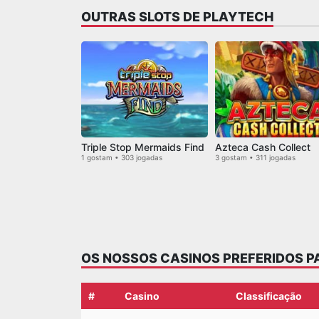
OUTRAS SLOTS DE PLAYTECH
Triple Stop Mermaids Find
Azteca Cash Collect
1 gostam • 303 jogadas
3 gostam • 311 jogadas
OS NOSSOS CASINOS PREFERIDOS 
#
Casino
Classificação