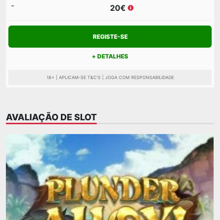
-
20€
REGISTE-SE
+ DETALHES
18+ | APLICAM-SE T&C'S | JOGA COM RESPONSABILIDADE
AVALIAÇÃO DE SLOT