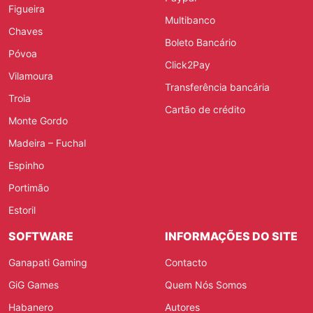
Figueira
Multibanco
Chaves
Boleto Bancário
Póvoa
Click2Pay
Vilamoura
Transferência bancária
Troia
Cartão de crédito
Monte Gordo
Madeira – Fuchal
Espinho
Portimão
Estoril
SOFTWARE
INFORMAÇÕES DO SITE
Ganapati Gaming
Contacto
GiG Games
Quem Nós Somos
Habanero
Autores