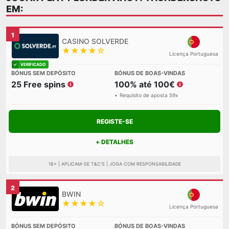
EM:
1
★★★★☆
Licença Portuguesa
25 Free spins
100% até 100€
Requisito de aposta 59x
REGISTE-SE
+ DETALHES
18+ | APLICAM-SE T&C'S | JOGA COM RESPONSABILIDADE
2
★★★★☆
Licença Portuguesa