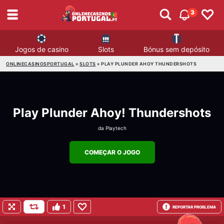
3
Jogos de casino
Slots
Bónus sem depósito
ONLINECASINOSPORTUGAL
»
SLOTS
»
PLAY PLUNDER AHOY THUNDERSHOTS
Play Plunder Ahoy! Thundershots
da
Playtech
COMEÇAR O JOGO
1
REPORTAR PROBLEMA