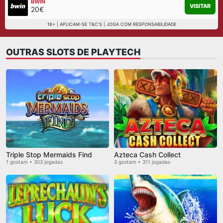
BWIN
VISITAR
20€
18+ | APLICAM-SE T&C'S | JOGA COM RESPONSABILIDADE
OUTRAS SLOTS DE PLAYTECH
Triple Stop Mermaids Find
Azteca Cash Collect
1 gostam • 303 jogadas
3 gostam • 311 jogadas