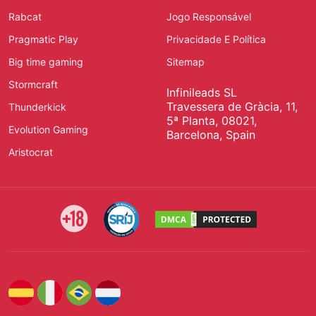
Rabcat
Jogo Responsável
Pragmatic Play
Privacidade E Política
Big time gaming
Sitemap
Stormcraft
Infinileads SL
Travessera de Gràcia, 11,
Thunderkick
5ª Planta, 08021,
Evolution Gaming
Barcelona, Spain
Aristocrat