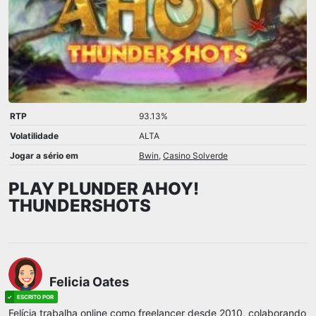
RTP
93.13%
Volatilidade
ALTA
Jogar a sério em
Bwin
,
Casino Solverde
PLAY PLUNDER AHOY!
THUNDERSHOTS
Felicia Oates
Felícia trabalha online como freelancer desde 2010, colaborando