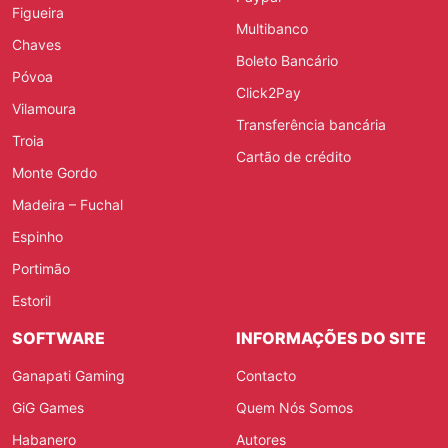
Figueira
Multibanco
Chaves
Boleto Bancário
Póvoa
Click2Pay
Vilamoura
Transferência bancária
Troia
Cartão de crédito
Monte Gordo
Madeira – Fuchal
Espinho
Portimão
Estoril
SOFTWARE
INFORMAÇÕES DO SITE
Ganapati Gaming
Contacto
GiG Games
Quem Nós Somos
Habanero
Autores