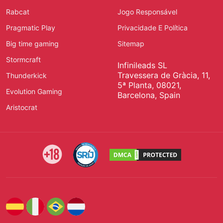
Rabcat
Jogo Responsável
Pragmatic Play
Privacidade E Política
Big time gaming
Sitemap
Stormcraft
Infinileads SL
Travessera de Gràcia, 11,
Thunderkick
5ª Planta, 08021,
Evolution Gaming
Barcelona, Spain
Aristocrat