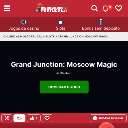
3
Jogos de casino
Slots
Bónus sem depósito
ONLINECASINOSPORTUGAL
»
SLOTS
»
GRAND JUNCTION MOSCOW MAGIC
Grand Junction: Moscow Magic
da
Playtech
COMEÇAR O JOGO
1
REPORTAR PROBLEMA