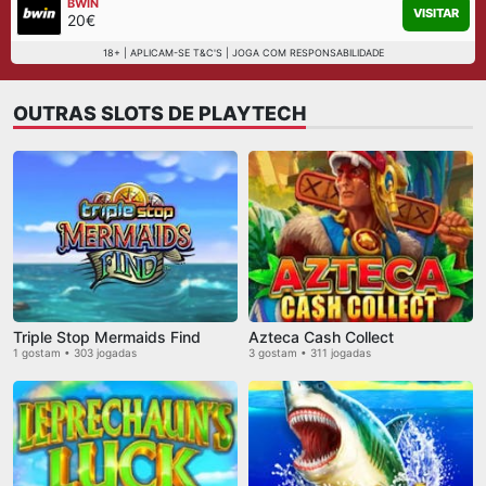
BWIN
VISITAR
20€
18+ | APLICAM-SE T&C'S | JOGA COM RESPONSABILIDADE
OUTRAS SLOTS DE PLAYTECH
Triple Stop Mermaids Find
Azteca Cash Collect
1 gostam • 303 jogadas
3 gostam • 311 jogadas