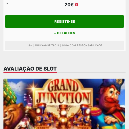
-
20€
REGISTE-SE
+ DETALHES
18+ | APLICAM-SE T&C'S | JOGA COM RESPONSABILIDADE
AVALIAÇÃO DE SLOT