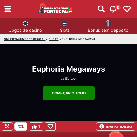
3
Jogos de casino
Slots
Bónus sem depósito
ONLINECASINOSPORTUGAL
»
SLOTS
»
EUPHORIA MEGAWAYS
Euphoria Megaways
da
iSoftbet
COMEÇAR O JOGO
1
REPORTAR PROBLEMA