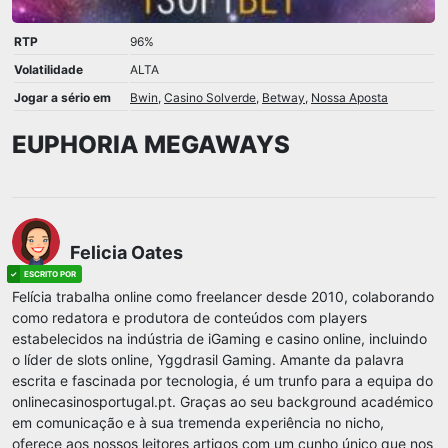
RTP
96%
Volatilidade
ALTA
Jogar a sério em
Bwin
,
Casino Solverde
,
Betway
,
Nossa Aposta
EUPHORIA MEGAWAYS
Felicia Oates
Felícia trabalha online como freelancer desde 2010, colaborando
como redatora e produtora de conteúdos com players
estabelecidos na indústria de iGaming e casino online, incluindo
o líder de slots online, Yggdrasil Gaming. Amante da palavra
escrita e fascinada por tecnologia, é um trunfo para a equipa do
onlinecasinosportugal.pt. Graças ao seu background académico
em comunicação e à sua tremenda experiência no nicho,
oferece aos nossos leitores artigos com um cunho único que nos