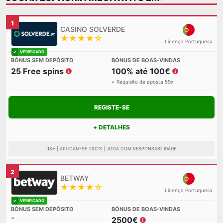
1
★★★★☆
Licença Portuguesa
25 Free spins
100% até 100€
Requisito de aposta 59x
REGISTE-SE
+ DETALHES
18+ | APLICAM-SE T&C'S | JOGA COM RESPONSABILIDADE
2
★★★★☆
Licença Portuguesa
-
2500€