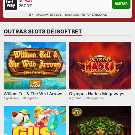
BETWAY
VISITAR
2500€
18+ | APLICAM-SE T&C'S | JOGA COM RESPONSABILIDADE
OUTRAS SLOTS DE ISOFTBET
William Tell & The Wild Arrows
Olympus Hades Megaways
1 gostam • 300 jogadas
4 gostam • 363 jogadas