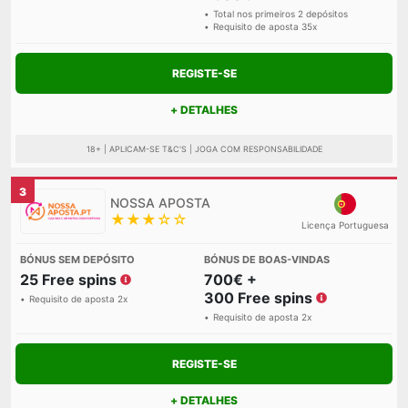
Total nos primeiros 2 depósitos
Requisito de aposta 35x
REGISTE-SE
+ DETALHES
18+ | APLICAM-SE T&C'S | JOGA COM RESPONSABILIDADE
3
★★★☆☆
Licença Portuguesa
25 Free spins
700€ +
300 Free spins
Requisito de aposta 2x
Requisito de aposta 2x
REGISTE-SE
+ DETALHES