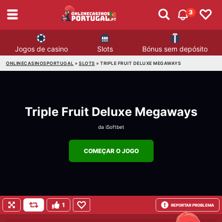
3
Jogos de casino
Slots
Bónus sem depósito
ONLINECASINOSPORTUGAL
»
SLOTS
»
TRIPLE FRUIT DELUXE MEGAWAYS
Triple Fruit Deluxe Megaways
da
iSoftbet
COMEÇAR O JOGO
1
REPORTAR PROBLEMA