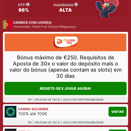
RTP
Volatilidade
96%
ALTA
CASINOS COM LICENÇA
oferecendo Triple Fruit Deluxe Megaways:
Bónus máximo de €250. Requisitos de
Aposta de 30x o valor do depósito mais o
valor do bónus (apenas contam as slots) em
30 dias
REGISTE-SE E JOGUE AGORA!
18+ | APLICAM-SE T&C'S | JOGA COM RESPONSABILIDADE
CASINO SOLVERDE
VISITAR
100% até 100€
18+ | APLICAM-SE T&C'S | JOGA COM RESPONSABILIDADE