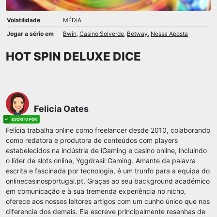
Volatilidade
MÉDIA
Jogar a sério em
Bwin
,
Casino Solverde
,
Betway
,
Nossa Aposta
HOT SPIN DELUXE DICE
Felicia Oates
Felícia trabalha online como freelancer desde 2010, colaborando
como redatora e produtora de conteúdos com players
estabelecidos na indústria de iGaming e casino online, incluindo
o líder de slots online, Yggdrasil Gaming. Amante da palavra
escrita e fascinada por tecnologia, é um trunfo para a equipa do
onlinecasinosportugal.pt. Graças ao seu background académico
em comunicação e à sua tremenda experiência no nicho,
oferece aos nossos leitores artigos com um cunho único que nos
diferencia dos demais. Ela escreve principalmente resenhas de