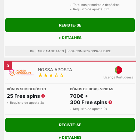
Total nos primeiros 2 depósitos
Requisito de aposta 35x
REGISTE-SE
+ DETALHES
18+ | APLICAM-SE T&C'S | JOGA COM RESPONSABILIDADE
3
★★★☆☆
Licença Portuguesa
25 Free spins
700€ +
300 Free spins
Requisito de aposta 2x
Requisito de aposta 2x
REGISTE-SE
+ DETALHES