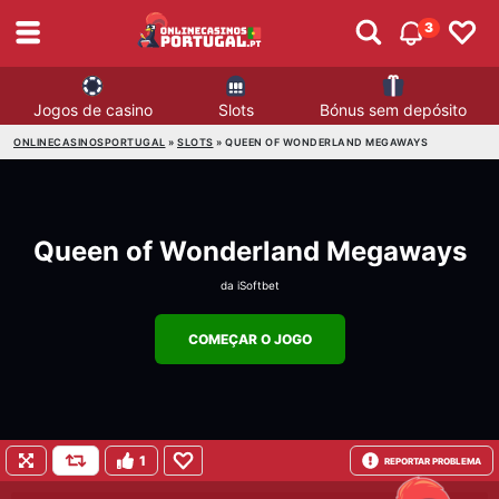
3
Jogos de casino
Slots
Bónus sem depósito
ONLINECASINOSPORTUGAL
»
SLOTS
»
QUEEN OF WONDERLAND MEGAWAYS
Queen of Wonderland Megaways
da
iSoftbet
COMEÇAR O JOGO
1
REPORTAR PROBLEMA