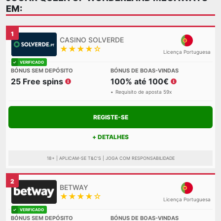
EM:
1
★★★★☆
Licença Portuguesa
25 Free spins
100% até 100€
Requisito de aposta 59x
REGISTE-SE
+ DETALHES
18+ | APLICAM-SE T&C'S | JOGA COM RESPONSABILIDADE
2
★★★★☆
Licença Portuguesa