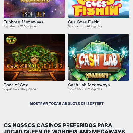
Euphoria Megaways
Gus Goes Fishin'
1 gostam • 326 jogadas
3 gostam • 474 jogadas
Gaze of Gold
Cash Lab Megaways
2 gostam • 167 jogadas
1 gostam • 209 jogadas
MOSTRAR TODAS AS SLOTS DE ISOFTBET
OS NOSSOS CASINOS PREFERIDOS PARA
JOGAR
QUEEN OF WONDERLAND MEGAWAYS