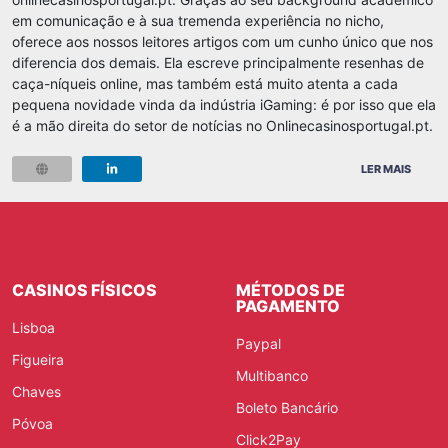
em comunicação e à sua tremenda experiência no nicho,
oferece aos nossos leitores artigos com um cunho único que nos
diferencia dos demais. Ela escreve principalmente resenhas de
caça-níqueis online, mas também está muito atenta a cada
pequena novidade vinda da indústria iGaming: é por isso que ela
é a mão direita do setor de notícias no Onlinecasinosportugal.pt.
LER MAIS
CASINOS FÍSICOS
MÉTODOS DE
PAGAMENTO
Lisboa
Paypal
Figueira
Multibanco
Chaves
Boleto Bancário
Póvoa
Click2Pay