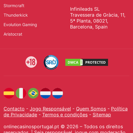
Stormcraft
Infinileads SL
Travessera de Gràcia, 11,
Thunderkick
5ª Planta, 08021,
Evolution Gaming
Barcelona, Spain
Aristocrat
Contacto
-
Jogo Responsável
-
Quem Somos
-
Política
de Privacidade
-
Termos e condições
-
Sitemap
onlinecasinosportugal.pt © 2026 – Todos os direitos
reservados. | Seja responsável, jogue com moderação