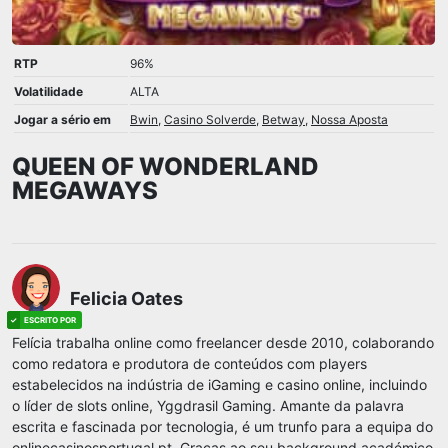
RTP
96%
Volatilidade
ALTA
Jogar a sério em
Bwin
,
Casino Solverde
,
Betway
,
Nossa Aposta
QUEEN OF WONDERLAND
MEGAWAYS
Felicia Oates
Felícia trabalha online como freelancer desde 2010, colaborando
como redatora e produtora de conteúdos com players
estabelecidos na indústria de iGaming e casino online, incluindo
o líder de slots online, Yggdrasil Gaming. Amante da palavra
escrita e fascinada por tecnologia, é um trunfo para a equipa do
onlinecasinosportugal.pt. Graças ao seu background académico