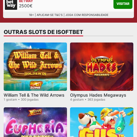
BETWAY
VISITAR
2500€
18+ | APLICAM-SE T&C'S | JOGA COM RESPONSABILIDADE
OUTRAS SLOTS DE ISOFTBET
William Tell & The Wild Arrows
Olympus Hades Megaways
1 gostam • 300 jogadas
4 gostam • 363 jogadas