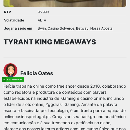
RTP
95.99%
Volatilidade
ALTA
Jogar a sério em
Bwin
,
Casino Solverde
,
Betway
,
Nossa Aposta
TYRANT KING MEGAWAYS
Felicia Oates
Felícia trabalha online como freelancer desde 2010, colaborando
como redatora e produtora de conteúdos com players
estabelecidos na indústria de iGaming e casino online, incluindo
o líder de slots online, Yggdrasil Gaming. Amante da palavra
escrita e fascinada por tecnologia, é um trunfo para a equipa do
onlinecasinosportugal.pt. Graças ao seu background académico
em comunicação e à sua tremenda experiência no nicho,
oferece aos nossos leitores artigos com um cunho único que nos