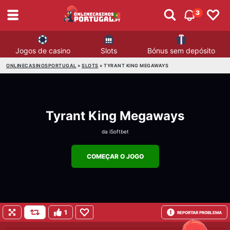
3
Jogos de casino
Slots
Bónus sem depósito
ONLINECASINOSPORTUGAL
»
SLOTS
»
TYRANT KING MEGAWAYS
Tyrant King Megaways
da
iSoftbet
COMEÇAR O JOGO
1
REPORTAR PROBLEMA