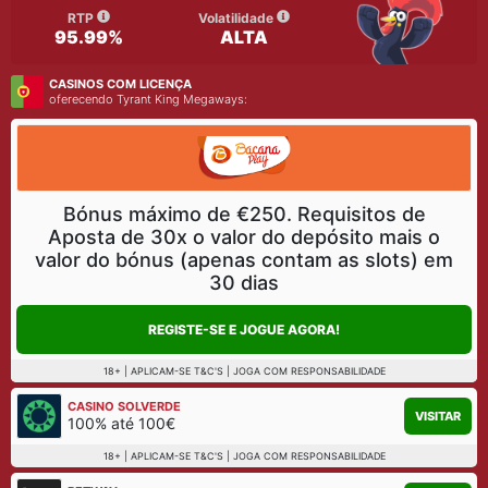
RTP
Volatilidade
95.99%
ALTA
CASINOS COM LICENÇA
oferecendo Tyrant King Megaways:
Bónus máximo de €250. Requisitos de
Aposta de 30x o valor do depósito mais o
valor do bónus (apenas contam as slots) em
30 dias
REGISTE-SE E JOGUE AGORA!
18+ | APLICAM-SE T&C'S | JOGA COM RESPONSABILIDADE
CASINO SOLVERDE
VISITAR
100% até 100€
18+ | APLICAM-SE T&C'S | JOGA COM RESPONSABILIDADE