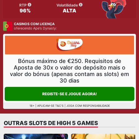
RTP
Volatilidade
96%
ALTA
CASINOS COM LICENÇA
oferecendo Ape's Dynasty:
Bónus máximo de €250. Requisitos de
Aposta de 30x o valor do depósito mais o
valor do bónus (apenas contam as slots) em
30 dias
REGISTE-SE E JOGUE AGORA!
18+ | APLICAM-SE T&C'S | JOGA COM RESPONSABILIDADE
OUTRAS SLOTS DE HIGH 5 GAMES