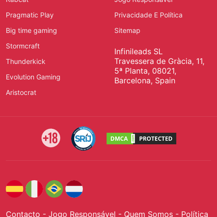
Pragmatic Play
Privacidade E Política
Big time gaming
Sitemap
Stormcraft
Infinileads SL
Travessera de Gràcia, 11,
Thunderkick
5ª Planta, 08021,
Evolution Gaming
Barcelona, Spain
Aristocrat
Contacto
-
Jogo Responsável
-
Quem Somos
-
Política